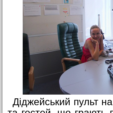
Діджейський пульт на
та гостей, що грають п