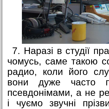
7. Наразі в студії п
чомусь, саме такою с
радио, коли його сл
вони дуже часто п
псевдонімами, а не р
і чуємо звучні пріз