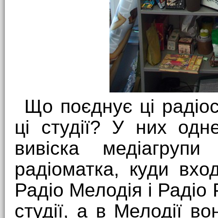
Що поєднує ці радіост
ці студії? У них од
вивіска медіагруп
радіоматка, куди вход
Радіо Мелодія і Радіо
студії, а в Мелодії 