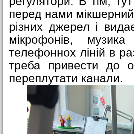
регулятори. В тім, ту
перед нами мікшерний 
різних джерел і видає
мікрофонів, музика
телефоннох ліній в раз
треба привести до о
переплутати канали.