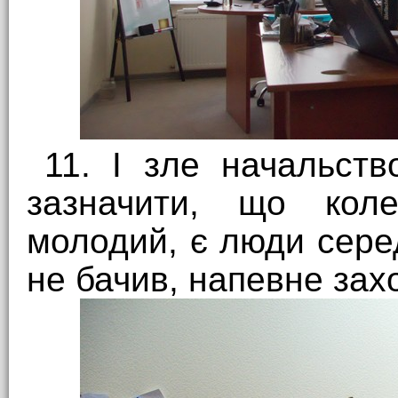
11. І зле начальств
зазначити, що кол
молодий, є люди середн
не бачив, напевне зах