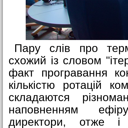
Пару слів про терм
схожий із словом "ітер
факт програвання кон
кількістю ротацій ко
складаются різноман
наповненням ефір
директори, отже і