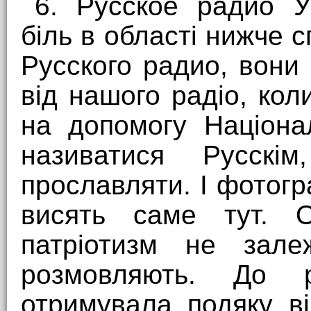
6. Русское радио У
біль в області нижче с
Русского радио, вони 
від нашого радіо, кол
на допомогу Націонал
називатися Русскі
прославляти. І фотогр
висять саме тут.
патріотизм не зале
розмовляють. До р
отримувала подяку ві