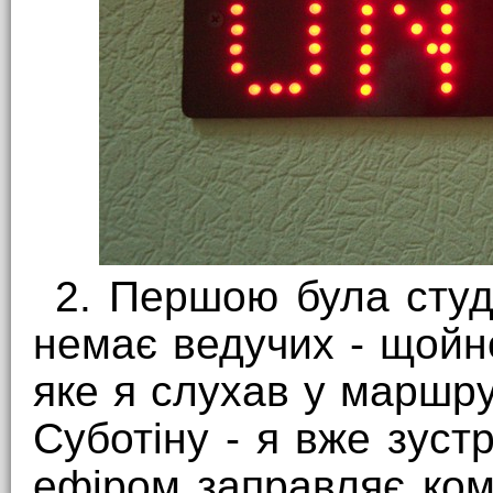
2. Першою була студі
немає ведучих - щойн
яке я слухав у маршру
Суботіну - я вже зуст
ефіром заправляє ком