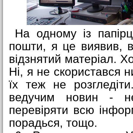
На одному із папірц
пошти, я це виявив, 
відзнятий матеріал. Хо
Ні, я не скористався 
їх теж не розгледіти
ведучим новин - не
перевіряти всю інфор
порадься, тощо.