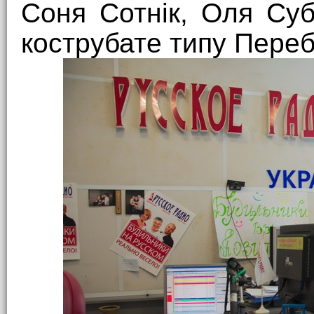
Соня Сотнік, Оля Суб
кострубате типу Переб