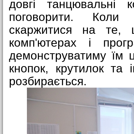
довгі танцювальні 
поговорити. Коли
скаржитися на те, 
комп'ютерах і прог
демонструватиму їм ц
кнопок, крутилок та і
розбирається.