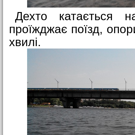
Дехто катається н
проїжджає поїзд, опор
хвилі.