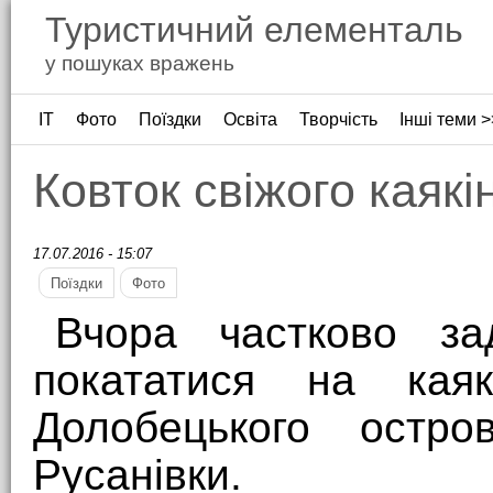
Туристичний елементаль
у пошуках вражень
ІТ
Фото
Поїздки
Освіта
Творчість
Інші теми >
Ковток свіжого каякі
17.07.2016 - 15:07
Поїздки
Фото
Вчора частково за
покататися на каяк
Долобецького остр
Русанівки.