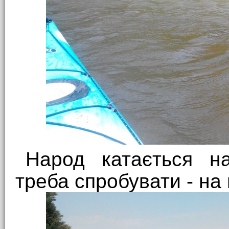
Народ катається н
треба спробувати - на