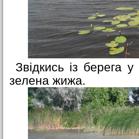
Звідкись із берега у
зелена жижа.