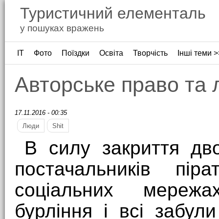
Туристичний елементаль
у пошуках вражень
ІТ
Фото
Поїздки
Освіта
Творчість
Інші теми >
Авторське право та 
17.11.2016 - 00:35
Люди
Shit
В силу закриття дво
постачальників піра
соціальних мережа
бурління і всі забу