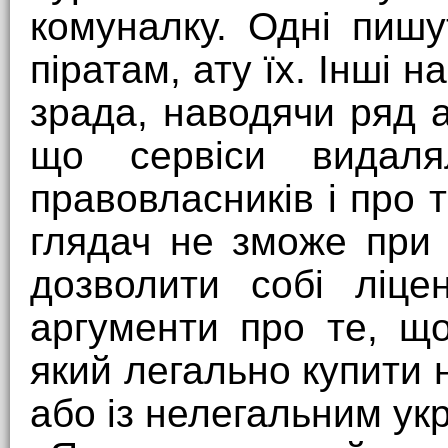
комуналку. Одні пишу
піратам, ату їх. Інші 
зрада, наводячи ряд а
що сервіси видаля
правовласників і про 
глядач не зможе при
дозволити собі ліце
аргументи про те, щ
який легально купити
або із нелегальним ук