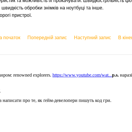
еристик та можливість їх прокачувати. Швидкострільність ф
, швидкість обробки знімків на ноутбуці та інше.
орогі пристрої.
а початок
Попередній запис
Наступний запис
В кіне