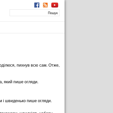
Пошук
Пошукова
форма
оділюся, пихнув всю сам. Отже,
а, який пише огляди.
ком і швиденько пише огляди.