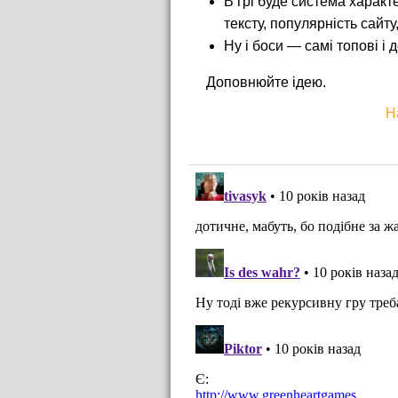
В грі буде система характ
тексту, популярність сайту
Ну і боси — самі топові і д
Доповнюйте ідею.
Н