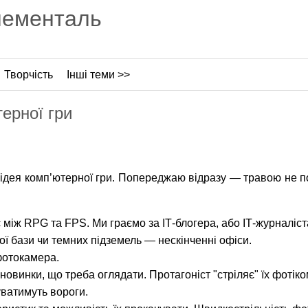
лементаль
Творчість
Інші теми >>
ерної гри
 ідея комп’ютерної гри. Попереджаю відразу — травою не п
між RPG та FPS. Ми граємо за ІТ-блогера, або ІТ-журналіст
ої бази чи темних підземель — нескінченні офіси.
 фотокамера.
і новинки, що треба оглядати. Протагоніст "стріляє" їх фоті
уватимуть вороги.