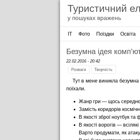
Туристичний е
у пошуках вражень
ІТ
Фото
Поїздки
Освіта
Безумна ідея комп’ют
22.02.2016 - 20:42
Розваги
Творчість
Тут в мене виникла безумна
поїхали.
Жанр гри — щось середнє 
Замість коридорів космічн
В якості зброї ноутбук та
В якості ворогів — всіляк
Варто продумати, як атак