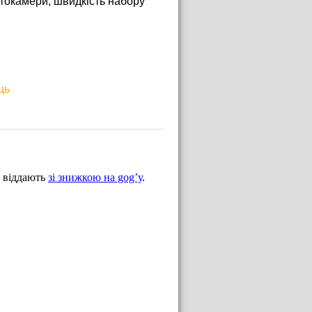
отокамери, швидкість набору
ць