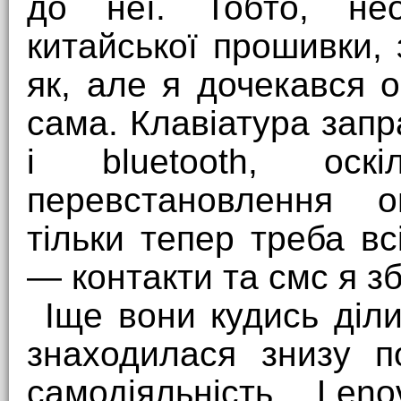
до неї. Тобто, нео
китайської прошивки, 
як, але я дочекався 
сама. Клавіатура зап
і bluetooth, ос
перевстановлення о
тільки тепер треба в
— контакти та смс я збе
Іще вони кудись діл
знаходилася знизу п
самодіяльність Le