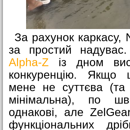
За рахунок каркасу, 
за простий надувас
Alpha-Z
із дном висо
конкуренцію. Якщо 
мене не суттєва (та
мінімальна), по шв
однакові, але ZelGea
функціональних дрі