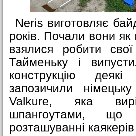
Neris виготовляє бай
років. Почали вони як
взялися робити свої
Тайменьку і випусти
конструкцію деякі
запозичили німецьку
Valkure, яка вирі
шпангоутами, що
розташуванні каякерів