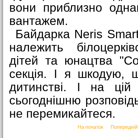
вони приблизно одна
вантажем.
Байдарка Neris Smart
належить білоцерків
дітей та юнацтва "С
секція. І я шкодую,
дитинстві. І на цій
сьогоднішню розповідь
не перемикайтеся.
На початок
Попередній