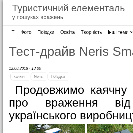
Туристичний елементаль
у пошуках вражень
ІТ
Фото
Поїздки
Освіта
Творчість
Інші теми >
Тест-драйв Neris Sm
12.08.2018 - 13:00
каякінг
Neris
Поїздки
Продовжимо каячну т
про враження від
українського виробниц