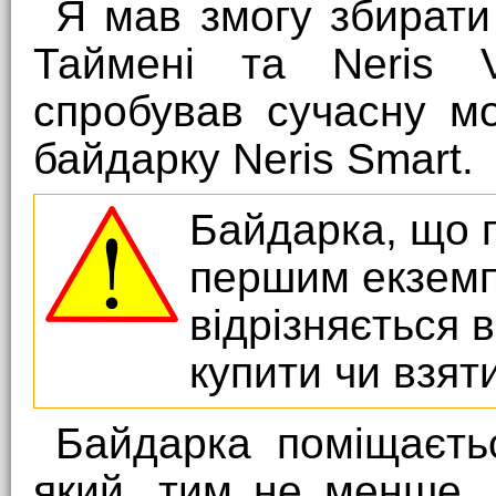
Я мав змогу збирати 
Таймені та Neris V
спробував сучасну м
байдарку Neris Smart.
Байдарка, що п
першим екземпл
відрізняється 
купити чи взят
Байдарка поміщаєтьс
який, тим не менше,