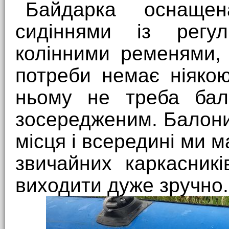
Байдарка оснаще
сидіннями із регу
колінними ременями, 
потреби немає ніяко
ньому не треба бала
зосередженим. Балони,
місця і всередині ми 
звичайних каркасникі
виходити дуже зручно.