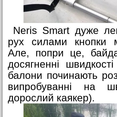
Neris Smart дуже ле
рух силами кнопки м
Але, попри це, байд
досягненні швидкості
балони починають роз
випробуванні на ш
дорослий каякер).