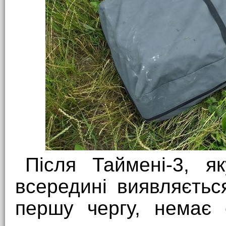
Після Таймені-3, я
всередині виявляєтьс
першу чергу, немає с