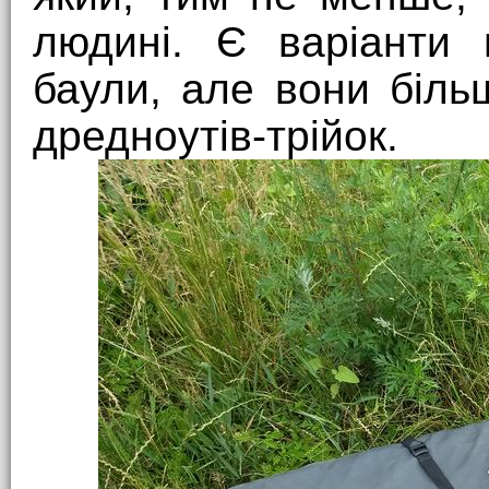
людині. Є варіанти
баули, але вони біль
дредноутів-трійок.