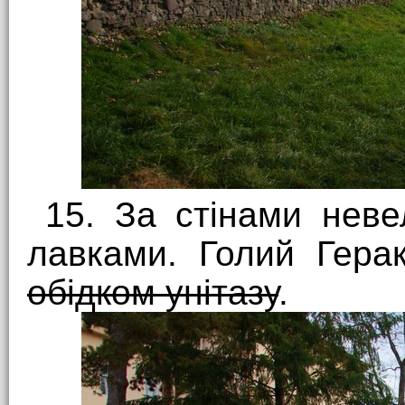
15. За стінами неве
лавками. Голий Гера
обідком унітазу
.