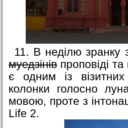
11. В неділю зранку 
муедзінів
проповіді та
є одним із візитних
колонки голосно лун
мовою, проте з інтонац
Life 2.