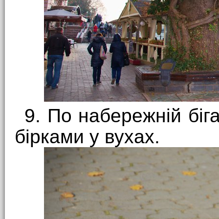
9. По набережній біг
бірками у вухах.