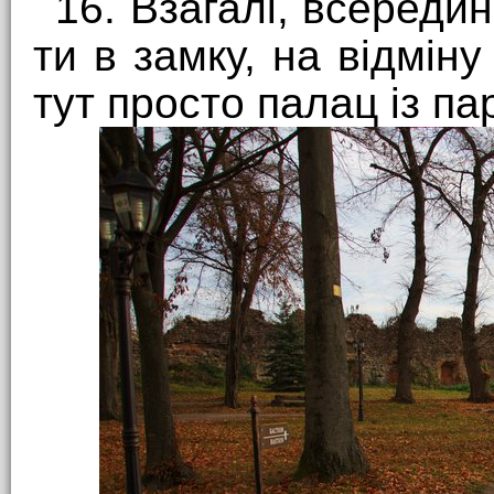
16. Взагалі, всередин
ти в замку, на відмін
тут просто палац із па