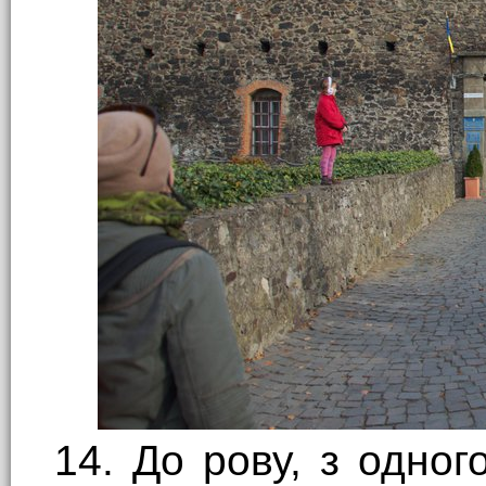
14. До рову, з одног