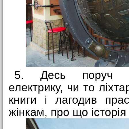
5. Десь поруч па
електрику, чи то ліхта
книги і лагодив пра
жінкам, про що історія