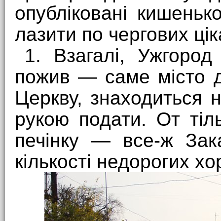
опубліковані кишеньк
лазити по чергових цік
1. Взагалі, Ужгород
пожив — саме місто 
Церкву, знаходиться н
рукою подати. От ті
печінку — все-ж Зак
кількості недорогих х