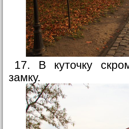
17. В куточку скро
замку.