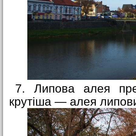
7. Липова алея пре
крутіша — алея липови