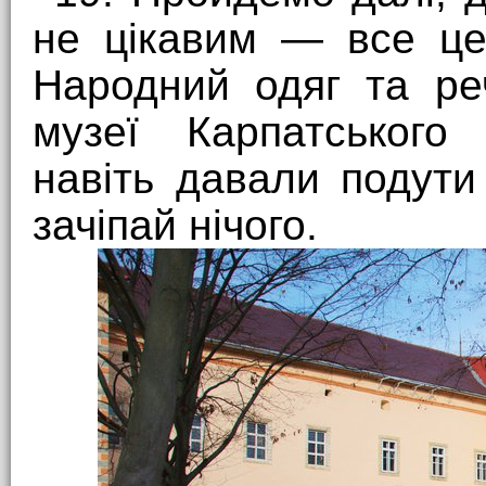
не цікавим — все це
Народний одяг та реч
музеї Карпатського 
навіть давали подути 
зачіпай нічого.