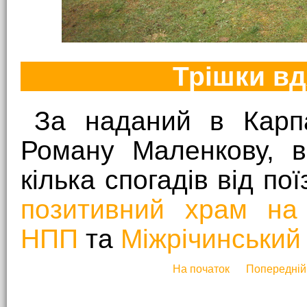
Трішки вд
За наданий в Карп
Роману Маленкову, в
кілька спогадів від пої
позитивний храм на 
НПП
та
Міжрічинський
На початок
Попередній