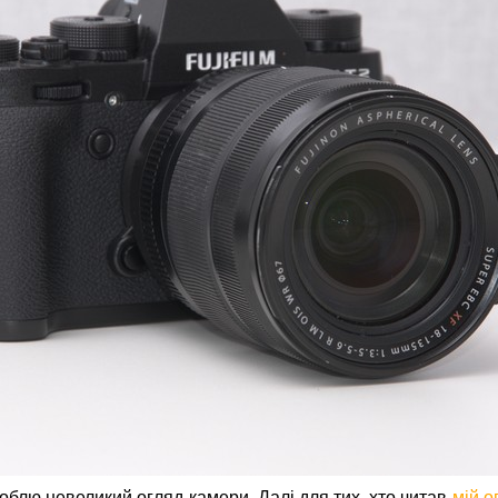
роблю невеликий огляд камери. Далі для тих, хто читав
мій о