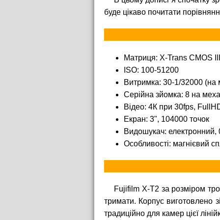
буде цікаво почитати порівняння
Матриця: X-Trans CMOS II
ISO: 100-51200
Витримка: 30-1/32000 (на 
Серійна зйомка: 8 на меха
Відео: 4К при 30fps, FullH
Екран: 3", 104000 точок
Видошукач: електронний, 
Особливості: магнієвий сп
Fujifilm X-T2 за розміром тр
тримати. Корпус виготовлено зі
традиційно для камер цієї ліні