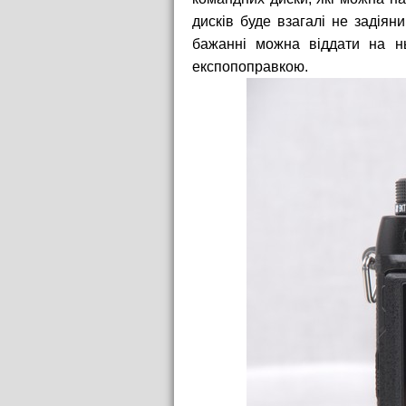
дисків буде взагалі не задія
бажанні можна віддати на н
експопоправкою.