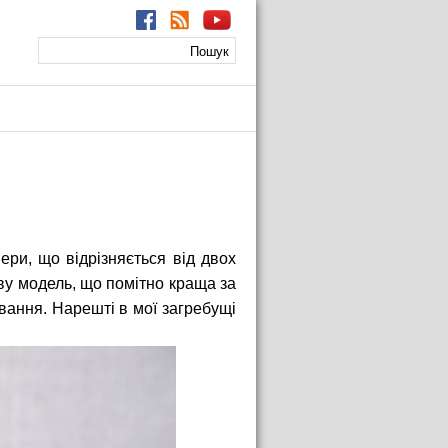
Пошук
Пошукова
форма
ри, що відрізняється від двох
ову модель, що помітно краща за
вання. Нарешті в мої загребущі