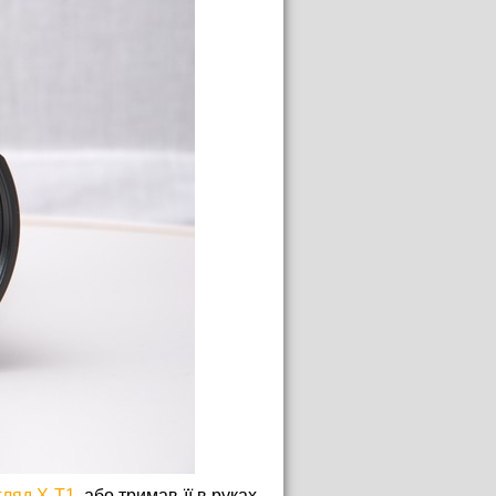
гляд X-T1
, або тримав її в руках,