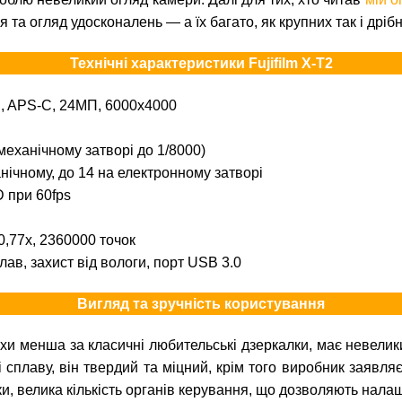
 та огляд удосконалень — а їх багато, як крупних так і дрібн
Технічні характеристики Fujifilm X-T2
I, APS-C, 24МП, 6000х4000
механічному затворі до 1/8000)
нічному, до 14 на електронному затворі
D при 60fps
0,77х, 2360000 точок
лав, захист від вологи, порт USB 3.0
Вигляд та зручність користування
охи менша за класичні любительські дзеркалки, має невелики
 сплаву, він твердий та міцний, крім того виробник заявляє
йки, велика кількість органів керування, що дозволяють нал