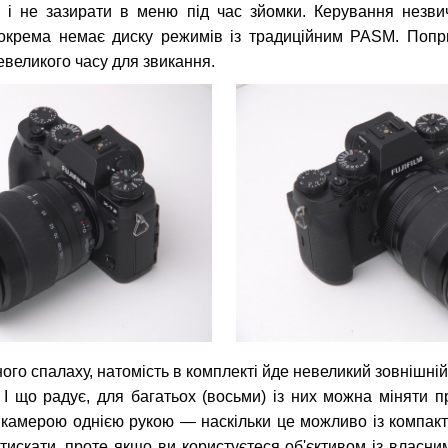
 і не зазирати в меню під час зйомки. Керування незви
зокрема немає диску режимів із традиційним PASM. Попр
евеликого часу для звикання.
ного спалаху, натомість в комплекті йде невеликий зовнішні
 І що радує, для багатьох (восьми) із них можна міняти п
 камерою однією рукою — наскільки це можливо із компак
тискати, проте якщо ви користуєтеся об'єктивом із власним