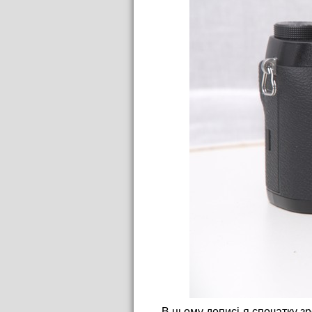
В цьому дописі я спочатку з