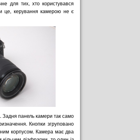
чне для тих, хто користувався
и це, керування камерою не є
й. Задня панель камери так само
ризначення. Кнопки згруповано
тним корпусом. Камера має два
 кільцем діафрагми, то один із