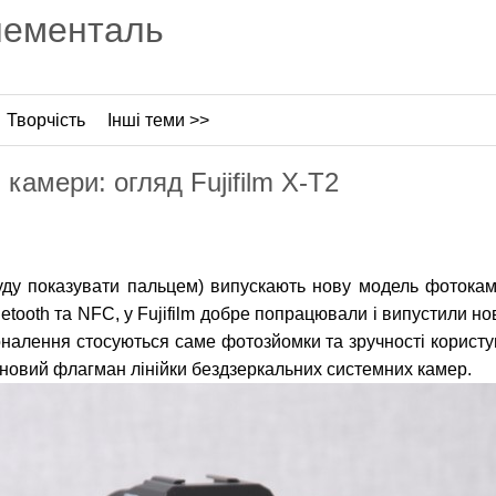
лементаль
Творчість
Інші теми >>
камери: огляд Fujifilm X-T2
уду показувати пальцем) випускають нову модель фотокаме
tooth та NFC, у Fujifilm добре попрацювали і випустили н
налення стосуються саме фотозйомки та зручності користу
— новий флагман лінійки бездзеркальних системних камер.