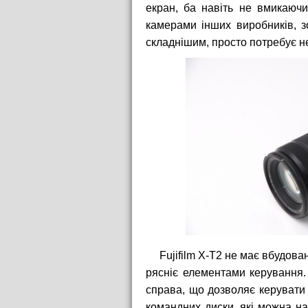
екран, ба навіть не вмикаючи
камерами інших виробників, 
складнішим, просто потребує н
Fujifilm X-T2 не має вбудова
рясніє елементами керування.
справа, що дозволяє керувати
командних диски, які можна на