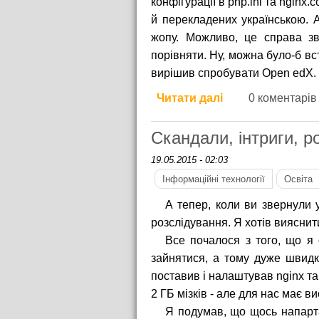
конфігурації в php.ini та nginx.
й перекладених українською. 
жопу. Можливо, це справа зв
порівняти. Ну, можна було-б вс
вирішив спробувати Open edX.
Читати далі
про Ящик волоц
0 коментарів
Скандали, інтриги, р
19.05.2015 - 02:03
Інформаційні технології
Освіта
А тепер, коли ви звернули 
розслідування. Я хотів вияснит
Все почалося з того, що я 
зайнятися, а тому дуже швидк
поставив і налаштував nginx та
2 ГБ мізків - але для нас має в
Я подумав, що щось напарта