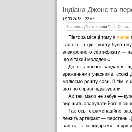
Індіана Джонс та пе
16.03.2015 - 22:57
Інформаційні технології
Освіта
Півтора місяці тому я
писав
п
Так ось, в цю суботу було оп
електронного сертифікату — на
що я такий молодець.
До останнього завдання ві
враженнями учасників, схожі 
малюємо решту сови. В тім, є 
що і по справі підказували.
Ах так, мало не забув — кур
вирішить опанувати його пізніш
Так ось, екзаменаційне за
лежить артефакт — перстень Цзу
навіть, з коридорами, ширши