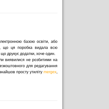
лектронною базою освіти, або
ть, що ця поробка видала всю
 що друкує додатки, хоче один.
йли виявилися не розбитими на
безкоштовного для редагування
 знайшов просту утиліту
mergex
,