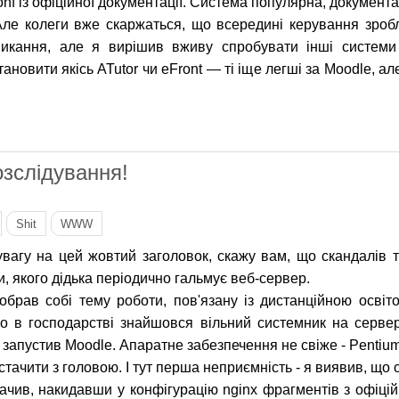
conf із офіційної документації. Система популярна, документа
Але колеги вже скаржаться, що всередині керування зроб
икання, але я вирішив вживу спробувати інші системи
тановити якісь ATutor чи eFront — ті іще легші за Moodle, а
юги
озслідування!
Shit
WWW
увагу на цей жовтий заголовок, скажу вам, що скандалів 
и, якого дідька періодично гальмує веб-сервер.
обрав собі тему роботи, пов'язану із дистанційною освіт
о в господарстві знайшовся вільний системник на сервер,
 запустив Moodle. Апаратне забезпечення не свіже - Pentium 
истачити з головою. І тут перша неприємність - я виявив, що
чив, накидавши у конфігурацію nginx фрагментів з офіцій