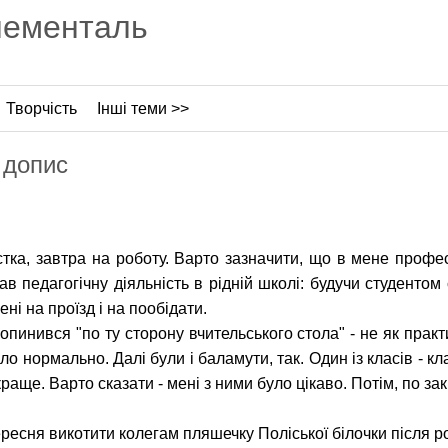
лементаль
Творчість
Інші теми >>
 допис
стка, завтра на роботу. Варто зазначити, що в мене профес
ав педагогічну діяльність в рідній школі: будучи студентом
ні на проїзд і на пообідати.
опинився "по ту сторону вчительського стола" - не як прак
о нормально. Далі були і баламути, так. Один із класів - кл
краще. Варто сказати - мені з ними було цікаво. Потім, по зак
ресня викотити колегам пляшечку Поліської білочки після р