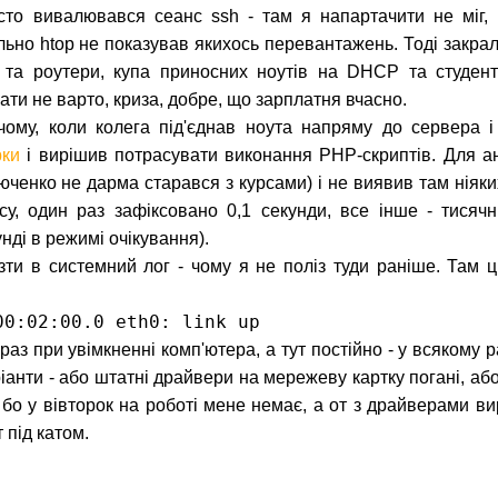
сто вивалювався сеанс ssh - там я напартачити не міг,
но htop не показував якихось перевантажень. Тоді закрал
і та роутери, купа приносних ноутів на DHCP та студент
ти не варто, криза, добре, що зарплатня вчасно.
ому, коли колега під'єднав ноута напряму до сервера і
рки
і вирішив потрасувати виконання PHP-скриптів. Для ана
юченко не дарма старався з курсами) і не виявив там ніяки
су, один раз зафіксовано 0,1 секунди, все інше - тисячні
унді в режимі очікування).
ти в системний лог - чому я не поліз туди раніше. Там ц
00:02:00.0 eth0: link up
 раз при увімкненні комп'ютера, а тут постійно - у всякому р
іанти - або штатні драйвери на мережеву картку погані, а
 бо у вівторок на роботі мене немає, а от з драйверами в
 під катом.
триги, розслідування!