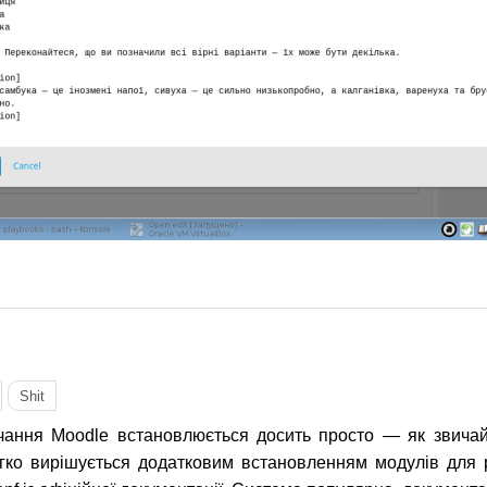
 Open edX
Shit
чання Moodle встановлюється досить просто — як звичай
егко вирішується додатковим встановленням модулів для