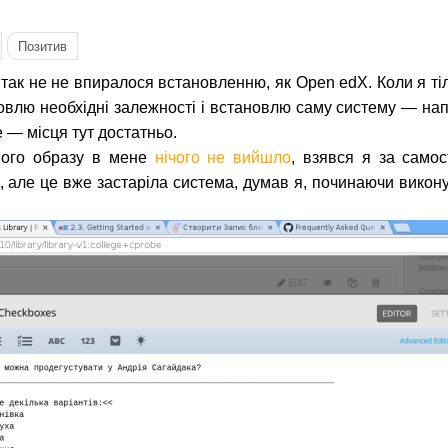
Позитив
 так не не впиралося встановленню, як Open edX. Коли я тіл
овлю необхідні залежності і встановлю саму систему — напр
e — місця тут достатньо.
вого образу в мене
нічого не вийшло
, взявся я за самос
 але це вже застаріла система, думав я, починаючи викону