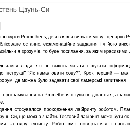
рстень Цзунь-Си
ро курси Prometheus, де я взявся вивчати мову сценаріїв Py
убліковане останнє, екзаменаційне завдання і я його вико
скільки я зрозумів, то буде посилання, за яким красивими 
дсіялися люди, які не вміють читати і шукати інформац
до інструкції "Як намалювати сову?". Крок перший — ма
форум, де можна було задавати свої ламерські запитання і 
с програмування на Prometheus нікуди не дівається, а зали
е.
вдання стосувалося проходження лабіринту роботом. План
нь-Си, що можна знайти. Тестовий лабіринт може бути як і п
ми за одну клітинку. Робот вміє повертатися і наослі