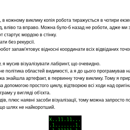
 в кожному виклику копія робота тиражується в чотири екзе
, вліво та вправо. Можна було-б назад не роботи, адже ми 
т стартує мордою в стінку.
ти без рекурсії.
бот запам'ятовує відносні координати всіх відвіданих точок
, я мусив візуалізувати лабіринт, що очевидно.
е політика областей видимості, а я до цього програмував на
ка знайшла артефакт, в первинну точку виклику. Тому я при
 за допомогою простого циклу, відтворюю всі ходи над оригі
раму у вигляді об'єкта.
одів, плюс наявні засоби візуалізації, тому можна запросто 
, що шлях не найкоротший.