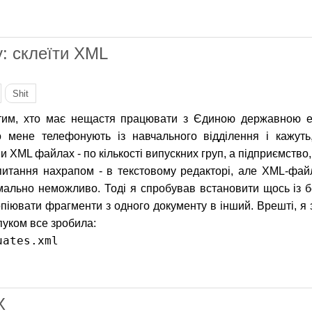
акінчення допис
у: склеїти XML
Shit
 тим, хто має нещастя працювати з Єдиною державною е
о мене телефонують із навчального відділення і кажу
и XML файлах - по кількості випускних груп, а підприємство,
 питання нахрапом - в текстовому редакторі, але XML-фа
мально неможливо. Тоді я спробував встановити щось із 
опіювати фрагменти з одного документу в інший. Врешті, я
уком все зробила:
uates.xml
а замітку: склеїти XML
X