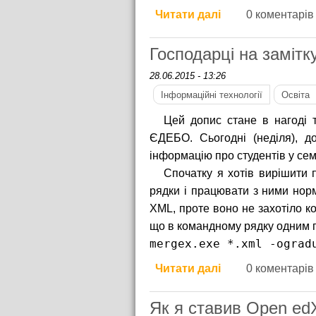
Читати далі
про Відпустки з
0 коментарів
Господарці на замітк
28.06.2015 - 13:26
Інформаційні технології
Освіта
Цей допис стане в нагоді
ЄДЕБО. Сьогодні (неділя), д
інформацію про студентів у сем
Спочатку я хотів вирішити
рядки і працювати з ними нор
XML, проте воно не захотіло к
що в командному рядку одним п
mergex.exe *.xml -ograd
Читати далі
про Господарці н
0 коментарів
Як я ставив Open ed