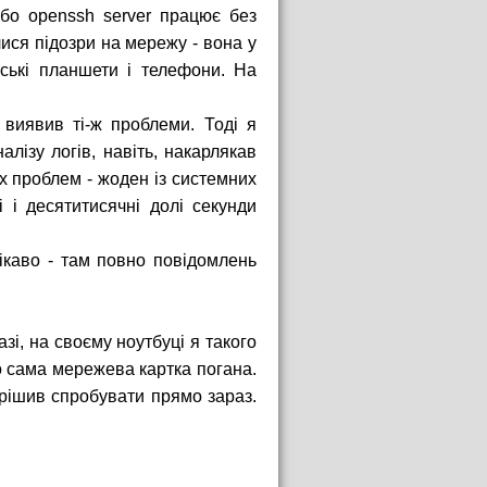
 бо openssh server працює без
ися підозри на мережу - вона у
ські планшети і телефони. На
 виявив ті-ж проблеми. Тоді я
лізу логів, навіть, накарлякав
х проблем - жоден із системних
 і десятитисячні долі секунди
ікаво - там повно повідомлень
азі, на своєму ноутбуці я такого
бо сама мережева картка погана.
ирішив спробувати прямо зараз.