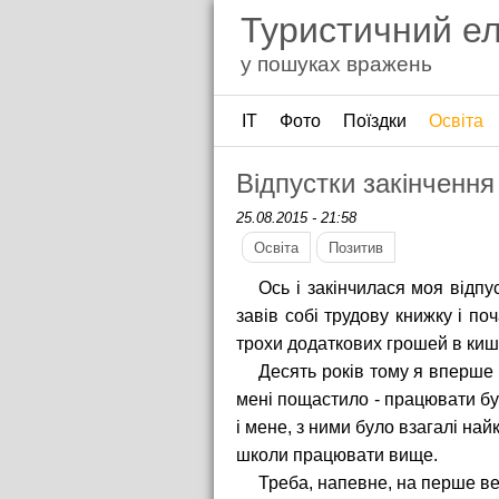
Туристичний е
у пошуках вражень
ІТ
Фото
Поїздки
Освіта
Відпустки закінчення
25.08.2015 - 21:58
Освіта
Позитив
Ось і закінчилася моя відпу
завів собі трудову книжку і поч
трохи додаткових грошей в кише
Десять років тому я вперше 
мені пощастило - працювати бул
і мене, з ними було взагалі най
школи працювати вище.
Треба, напевне, на перше ве