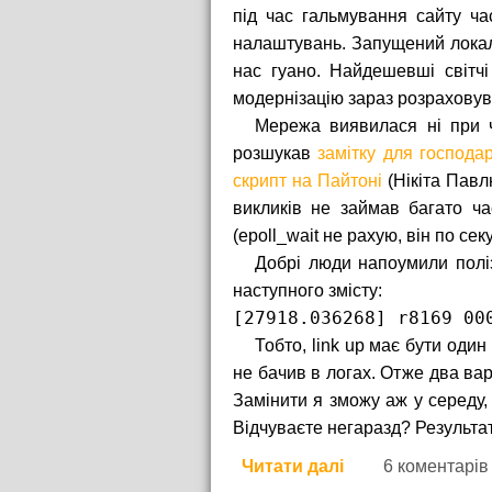
під час гальмування сайту ча
налаштувань. Запущений локаль
нас гуано. Найдешевші світч
модернізацію зараз розраховува
Мережа виявилася ні при ч
розшукав
замітку для господа
скрипт на Пайтоні
(Нікіта Павл
викликів не займав багато ча
(epoll_wait не рахую, він по сек
Добрі люди напоумили поліз
наступного змісту:
[27918.036268] r8169 00
Тобто, link up має бути один
не бачив в логах. Отже два вар
Замінити я зможу аж у середу,
Відчуваєте негаразд? Результат
Читати далі
про Скандали, ін
6 коментарів