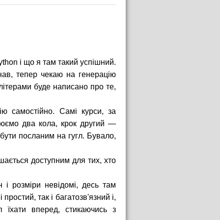
thon і що я там такий успішний.
нав, тепер чекаю на генерацію
літерами буде написано про те,
ію самостійно. Самі курси, за
люємо два кола, крок другий —
бути посланим на гугл. Бувало,
шається доступним для тих, хто
 і розміри невідомі, десь там
ростий, так і багатозв'язний і,
п їхати вперед, стикаючись з