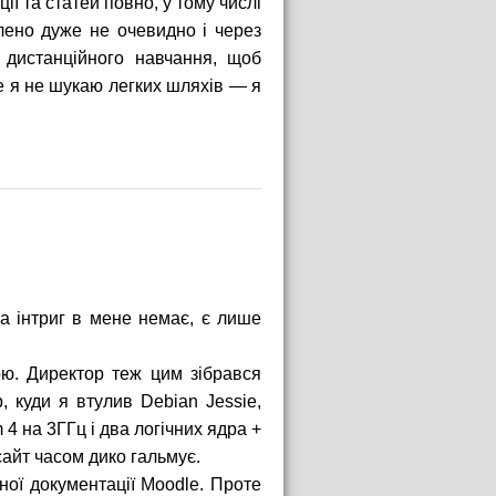
ції та статей повно, у тому числі
лено дуже не очевидно і через
 дистанційного навчання, щоб
ле я не шукаю легких шляхів — я
та інтриг в мене немає, є лише
ою. Директор теж цим зібрався
 куди я втулив Debian Jessie,
4 на 3ГГц і два логічних ядра +
 сайт часом дико гальмує.
ної документації Moodle. Проте