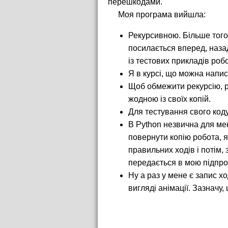
перешкодами.
Моя програма вийшла:
Рекурсивною. Більше того,
посилається вперед, назад
із тестових прикладів робо
Я в курсі, що можна написа
Щоб обмежити рекурсію, ро
жодною із своїх копій.
Для тестування свого коду
В Python незвична для мен
повернути копію робота, я
правильних ходів і потім,
передається в мою підпрог
Ну а раз у мене є запис х
вигляді анімації. Зазначу