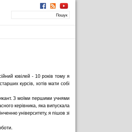
Пошук
Пошукова
форма
ійний ювілей - 10 років тому я
 старших курсів, хотів мати собі
тикант. З моїми першими учнями
асного керівника, яка випускала
інченню університету, я пішов зі
оботи.