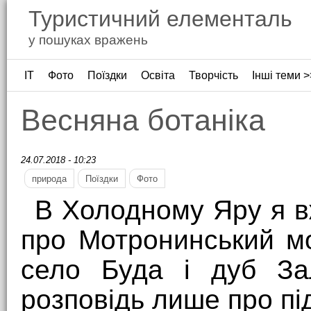
Туристичний елементаль
у пошуках вражень
ІТ
Фото
Поїздки
Освіта
Творчість
Інші теми >
Весняна ботаніка
24.07.2018 - 10:23
природа
Поїздки
Фото
В Холодному Яру я в
про Мотронинський мо
село Буда і дуб Зал
розповідь лише про пі