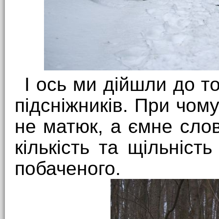
І ось ми дійшли до т
підсніжників. При чом
не матюк, а ємне сло
кількість та щільність
побаченого.