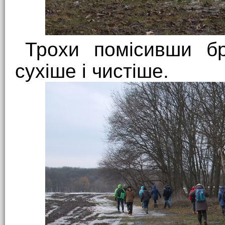
Трохи помісивши бр
сухіше і чистіше.