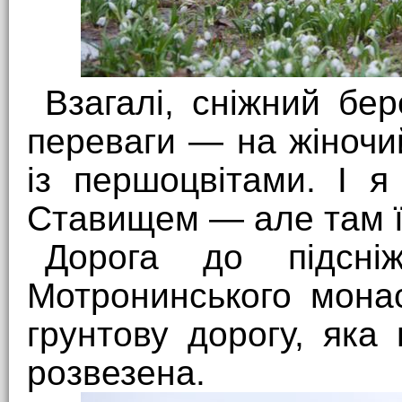
Взагалі, сніжний бе
переваги — на жіночи
із першоцвітами. І 
Ставищем — але там ї
Дорога до підсніж
Мотронинського мона
грунтову дорогу, як
розвезена.