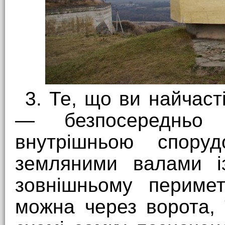
3. Те, що ви найчас
— безпосереднь
внутрішньою спору
земляними валами із
зовнішньому перимет
можна через ворота, 