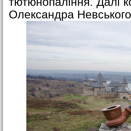
тютюнопаління. Далі к
Олександра Невського,