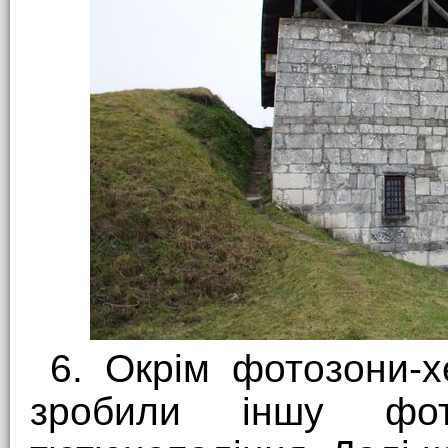
6. Окрім фотозони-
зробили іншу фот