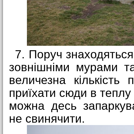
7. Поруч знаходяться 
зовнішніми мурами т
величезна кількість
приїхати сюди в теплу 
можна десь запаркува
не свинячити.