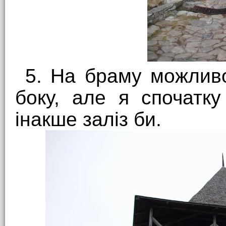
5. На браму можливо
боку, але я спочатк
інакше заліз би.