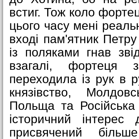
встиг. Тож коло фортеці
цього часу мені реаль
вході пам'ятник Петр
із поляками гнав зві
взагалі, фортеця 
переходила із рук в 
князівство, Молдовс
Польща та Російська 
історичний інтерес
присвячений більш