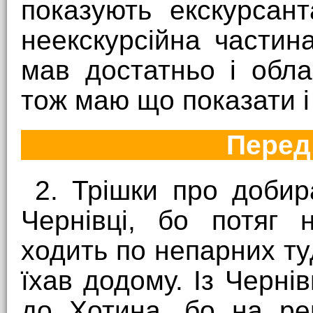
показують екскурсан
неекскурсійна частин
мав достатньо і обла
тож маю що показати і
Перед
2. Трішки про добир
Чернівці, бо потяг 
ходить по непарних ту
їхав додому. Із Черні
до Хотина, бо на ре