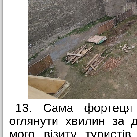
13. Сама фортеця
оглянути хвилин за д
мого візиту туристі