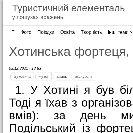
Туристичний елементаль
у пошуках вражень
ІТ
Фото
Поїздки
Освіта
Творчість
Інші теми >
Хотинська фортеця, 
03.12.2021 - 18:53
Буковина
музеї
замок
екскурсія
1. У Хотині я був бі
Тоді я їхав з організо
вмів): за день ми
Подільський із форт