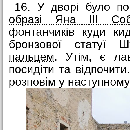
16. У дворі було п
образі Яна ІІІ Соб
фонтанчиків куди ки
бронзової статуї 
пальцем
. Утім, є ла
посидіти та відпочити.
розповім у наступному