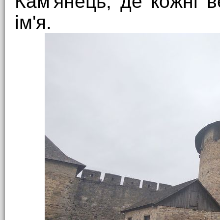
Кам'янець, де кожні 
ім'я.