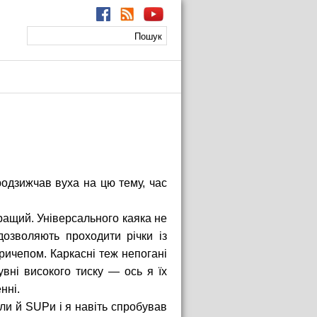
Пошук
Пошукова
форма
родзижчав вуха на цю тему, час
кращий. Універсального каяка не
дозволяють проходити річки із
ричепом. Каркасні теж непогані
увні високого тиску — ось я їх
нні.
ули й SUPи і я навіть спробував