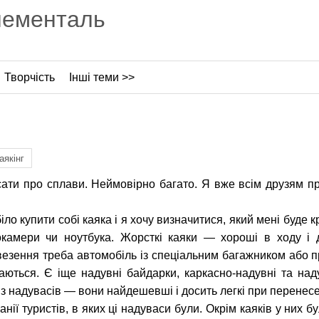
лементаль
Творчість
Інші теми >>
аякінг
исати про сплави. Неймовірно багато. Я вже всім друзям п
іло купити собі каяка і я хочу визначитися, який мені буде 
токамери чи ноутбука. Жорсткі каяки — хороші в ходу і 
езення треба автомобіль із спеціальним багажником або п
раються. Є іще надувні байдарки, каркасно-надувні та над
з надувасів — вони найдешевші і досить легкі при перенесе
нії туристів, в яких ці надуваси були. Окрім каяків у них б