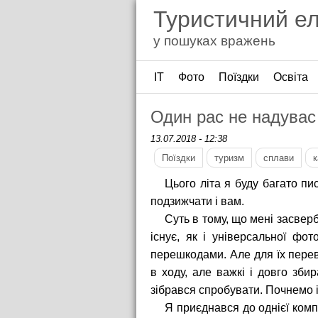
Туристичний е
у пошуках вражень
ІТ
Фото
Поїздки
Освіта
Один рас не надувас
13.07.2018 - 12:38
Поїздки
туризм
сплави
к
Цього літа я буду багато п
подзижчати і вам.
Суть в тому, що мені засверб
існує, як і універсальної фо
перешкодами. Але для їх перев
в ходу, але важкі і довго зби
зібрався спробувати. Почнемо і
Я приєднався до однієї компа