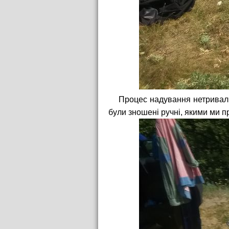
Процес надування нетривали
були зношені ручні, якими ми 