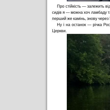
Про стійкість — залежить ві
сидів я — можна хоч ламбаду т
перший же камінь, знову через ї
Ну і на останок — річка Рос
Церкви.