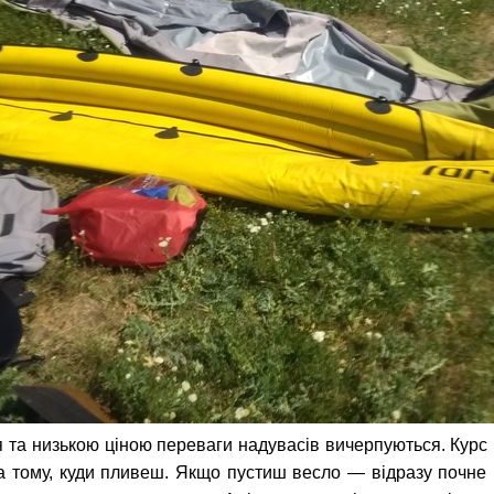
я та низькою ціною переваги надувасів вичерпуються. Кур
а тому, куди пливеш. Якщо пустиш весло — відразу почне к