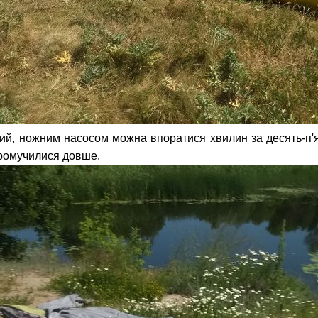
й, ножним насосом можна впоратися хвилин за десять-п'ят
промучилися довше.