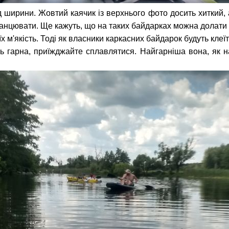
д ширини. Жовтий каячик із верхнього фото досить хиткий, 
анцювати. Ще кажуть, що на таких байдарках можна долати
х м'якість. Тоді як власники каркасних байдарок будуть клеї
ь гарна, приїжджайте сплавлятися. Найгарніша вона, як на 