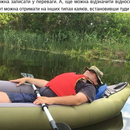
жна записати у переваги. А, іще можна відзначити віднос
т можна отримати на інших типах каяків, встановивши туди 