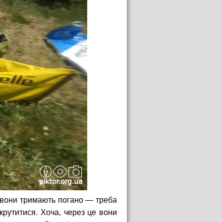
с вони тримають погано — треба
рутитися. Хоча, через це вони