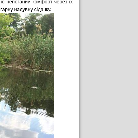
но непоганий комфорт через їх
гарну надувну сідачку.