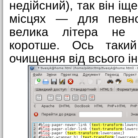
недійсний), так він іщ
місцях — для певно
велика літера не п
коротше. Ось таки
очищення від всього і