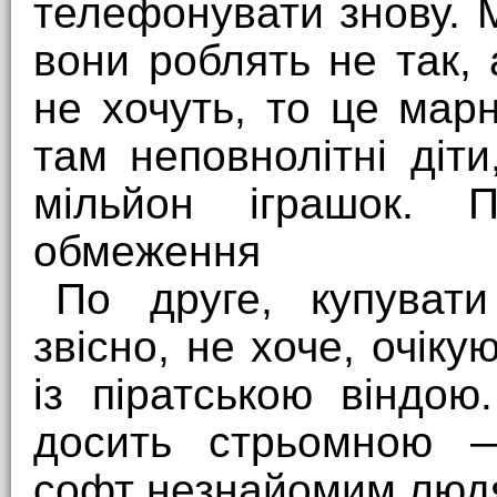
телефонувати знову. 
вони роблять не так,
не хочуть, то це мар
там неповнолітні діт
мільйон іграшок. По
обмеження
По друге, купувати
звісно, не хоче, очіку
із піратською віндо
досить стрьомною —
софт незнайомим люд