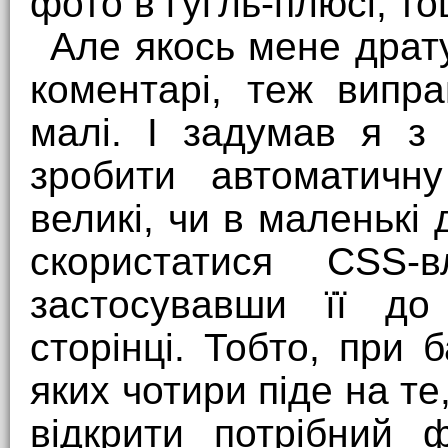
фото в ґуґль-плюсі, то
Але якось мене драт
коментарі, теж випра
малі. І задумав я з
зробити автоматичн
великі, чи в маленькі
скористатися CSS-вл
застосувавши її до
сторінці. Тобто, при б
яких чотири піде на те
відкрити потрібний 