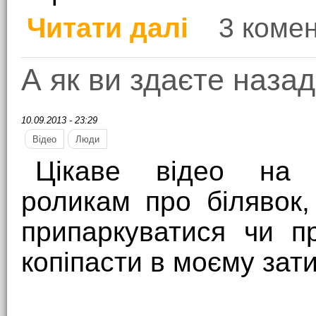
Читати далі
3 комен
про Капітофобія
А як ви здаєте наза
10.09.2013 - 23:29
Відео
Люди
Цікаве відео на 
роликам про білявок
припаркуватися чи пр
копіпасти в моєму зат