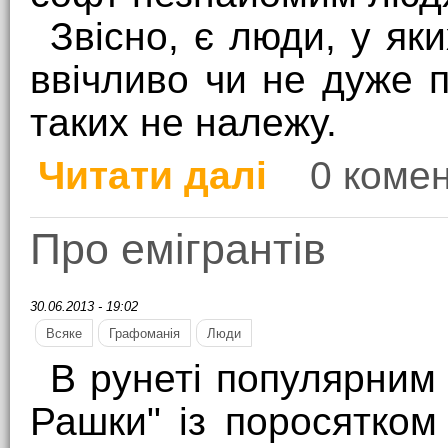
Звісно, є люди, у як
ввічливо чи не дуже 
таких не належу.
Читати далі
0 комен
про Про енікей
Про емігрантів
30.06.2013 - 19:02
Всяке
Графоманія
Люди
В рунеті популярним
Рашки" із поросятком