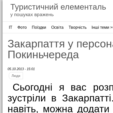
Туристичний елементаль
у пошуках вражень
ІТ
Фото
Поїздки
Освіта
Творчість
Інші теми >
Закарпаття у персо
Покиньчереда
05.10.2013 - 15:01
Люди
Сьогодні я вас роз
зустріли в Закарпатт
навіть, можна додати