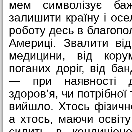
мем символізує баж
залишити країну і ос
роботу десь в благопо
Америці. Звалити ві
медицини, від корум
поганих доріг, від ба
— при наявності д
здоров’я, чи потрібної 
вийшло. Хтось фізичн
а хтось, маючи освіту
сидить в кондиціоно