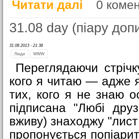
Читати далі
0 комен
про А як ви здаєте на
31.08 day (піару доп
31.08.2013 - 21:38
Люди
WWW
Переглядаючи стрічк
кого я читаю — адже 
тих, кого я не знаю 
підписана "Любі друз
вживу) знаходжу "лист
пропонується попіарит