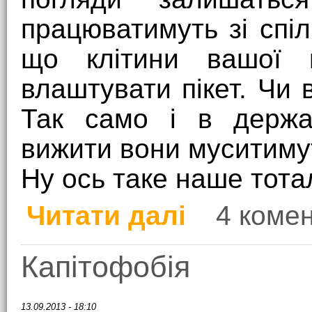
працюватимуть зі спіл
що клітини вашої 
влаштувати пікет. Чи 
Так само і в держ
вижити вони муситиму
Ну ось таке наше тота
Читати далі
4 комен
про Про наше тоталіт
Капітофобія
13.09.2013 - 18:10