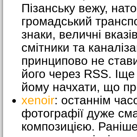
Пізанську вежу, нато
громадський транспо
знаки, величні вказі
смітники та каналіза
принципово не стави
його через RSS. Іще 
йому начхати, що пр
xenoir
: останнім час
фотографії дуже смач
композицією. Раніше