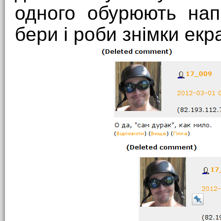
одного обурюють нап
бери і роби знімки екра