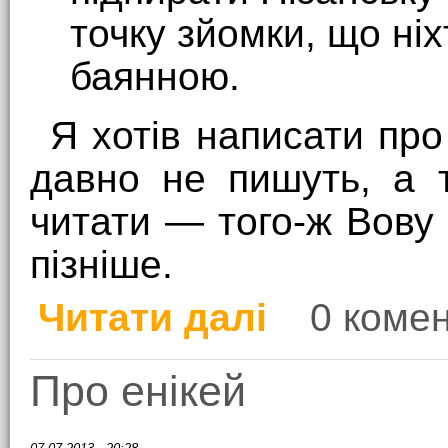
точку зйомки, що ні
баянною.
Я хотів написати про
давно не пишуть, а 
читати — того-ж Вову
пізніше.
Читати далі
0 комен
про 31.08 day (піару д
Про енікей