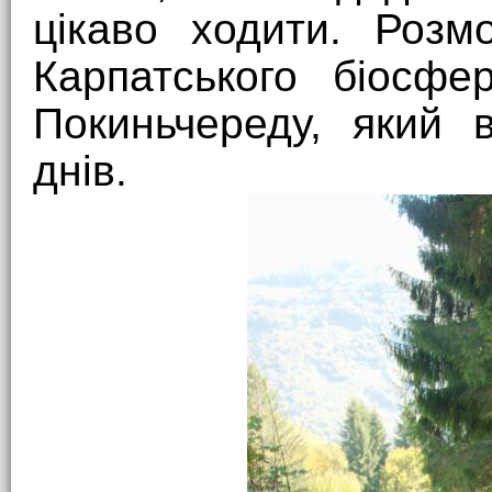
цікаво ходити. Розм
Карпатського біосфе
Покиньчереду, який 
днів.