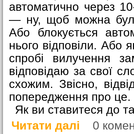
автоматично через 10-
— ну, щоб можна бул
Або блокується авто
нього відповіли. Або я
спробі вилучення за
відповідаю за свої сл
схожим. Звісно, відв
попередження про це.
Як ви ставитеся до т
Читати далі
0 комен
про Пропозиція покр