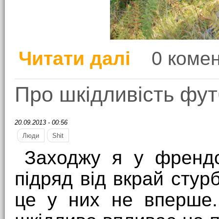
Читати далі
0 комен
про Закарпаття у пер
Про шкідливість фу
20.09.2013 - 00:56
Люди
Shit
Заходжу я у френдс
підряд від вкрай стур
це у них не вперше