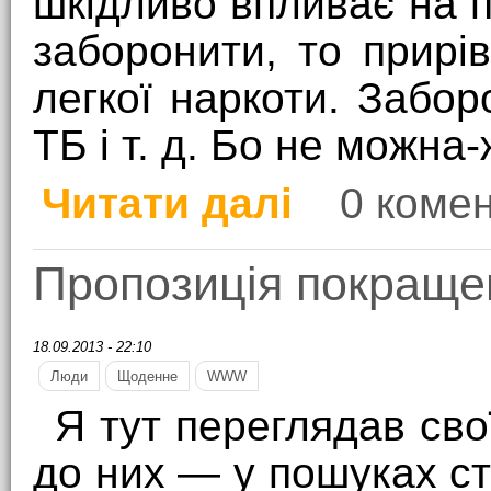
шкідливо впливає на п
заборонити, то прирі
легкої наркоти. Забор
ТБ і т. д. Бо не можна
Читати далі
0 комен
про Про шкідливість 
Пропозиція покращ
18.09.2013 - 22:10
Люди
Щоденне
WWW
Я тут переглядав сво
до них — у пошуках ст