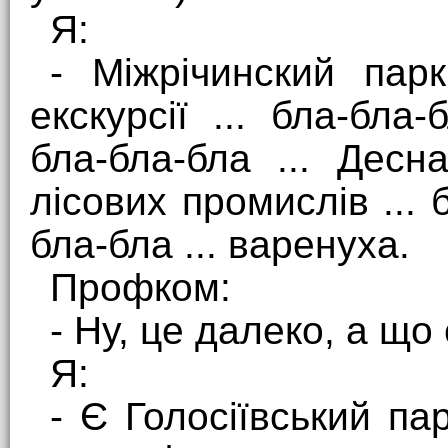
Я:
- Міжрічинский парк 
екскурсії ... бла-бла-
бла-бла-бла ... Десна
лісових промислів ... бл
бла-бла ... варенуха.
Профком:
- Ну, це далеко, а що
Я:
- Є Голосіївський па