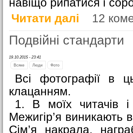
навіщо рипатися і сор
Читати далі
12 ком
про Про арешт Корба
Подвійні стандарти
19.10.2015 - 23:41
Всяке
Люди
Фото
Всі фотографії в ц
клацанням.
1. В моїх читачів і
Межигір’я виникають в
Сім’я накрала, нагр