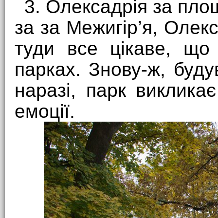
3. Олексадрія за пло
за за Межигір’я, Олек
туди все цікаве, що
парках. Знову-ж, буду
наразі, парк виклика
емоції.