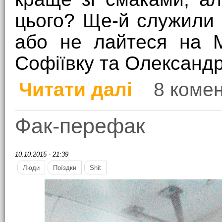
цього? Ще-й служили 
або не лайтеся на М
Софіївку та Олександр
Читати далі
8 комен
про Подвійні стандар
Фак-перефак
10.10.2015 - 21:39
Люди
Поїздки
Shit