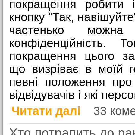
покращення робити і
кнопку "Так, навішуйте"
частенько можна
конфіденційність. 
покращення цього за
що визріває в моїй 
певні положення про
відвідувачів і які перс
Читати далі
33 ком
про Про приватність н
Хто потрапить до р