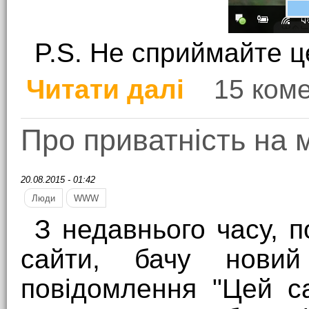
P.S. Не сприймайте ц
Читати далі
15 ком
про Діти і Windows 10
Про приватність на 
20.08.2015 - 01:42
Люди
WWW
З недавнього часу, 
сайти, бачу новий
повідомлення "Цей с