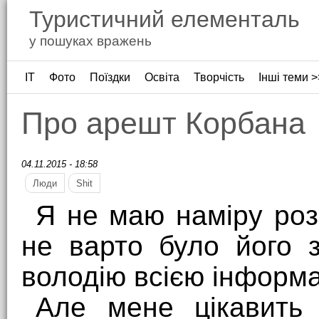
Туристичний елементаль
у пошуках вражень
ІТ
Фото
Поїздки
Освіта
Творчість
Інші теми >
Про арешт Корбана
04.11.2015 - 18:58
Люди
Shit
Я не маю наміру роз
не варто було його 
володію всією інформа
Але мене цікавить