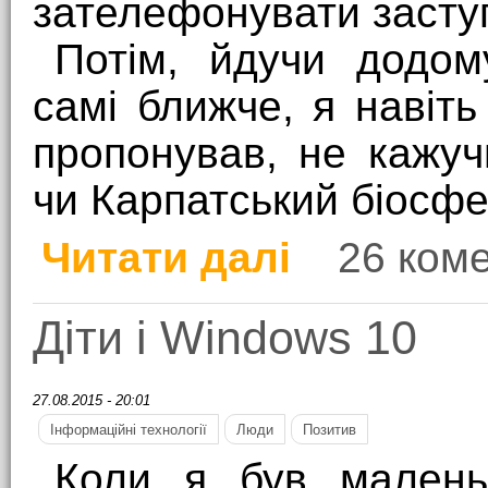
зателефонувати засту
Потім, йдучи додом
самі ближче, я навіть
пропонував, не кажуч
чи Карпатський біосфе
Читати далі
26 ком
про Морочать голову
Діти і Windows 10
27.08.2015 - 20:01
Інформаційні технології
Люди
Позитив
Коли я був малень