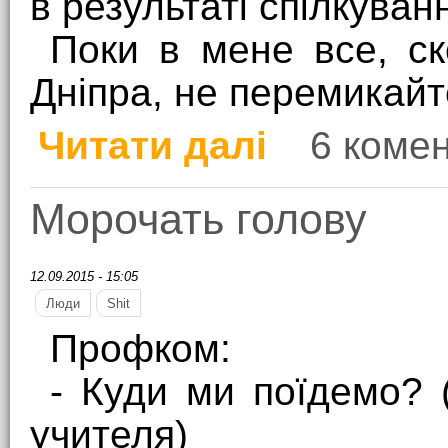
в результаті спілкуван
Поки в мене все, ск
Дніпра, не перемикайт
Читати далі
6 комен
про Сексистам на замі
Морочать голову
12.09.2015 - 15:05
Люди
Shit
Профком:
- Куди ми поїдемо? 
учителя)