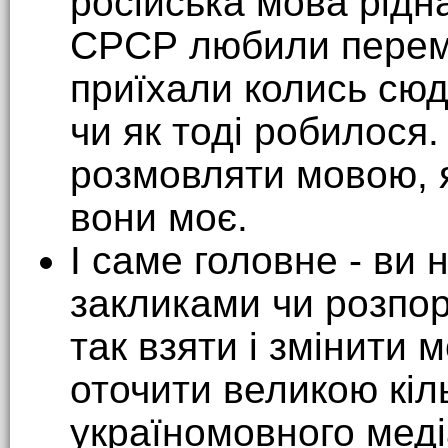
російська мова рідна
СРСР любили перемі
приїхали колись сюд
чи як тоді робилося.
розмовляти мовою, як
вони моє.
І саме головне - ви 
закликами чи розпо
так взяти і змінити 
оточити великою кіль
україномовного меді