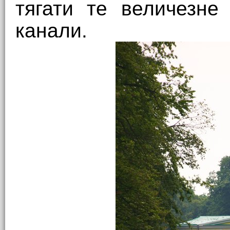
тягати те величезне
канали.