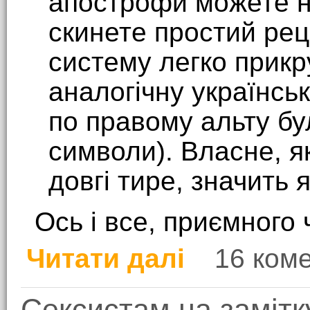
апострофи можете не
скинете простий рец
систему легко прикр
аналогічну українсь
по правому альту бу
символи). Власне, я
довгі тире, значить я
Ось і все, приємного 
Читати далі
16 ком
про Грамотіям на замі
Сексистам на замітк