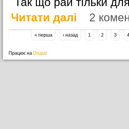
Так що рай тільки для
Читати далі
2 комен
про Хто потрапить до
« перша
‹ назад
1
2
3
Сторінки
Працює на
Drupal