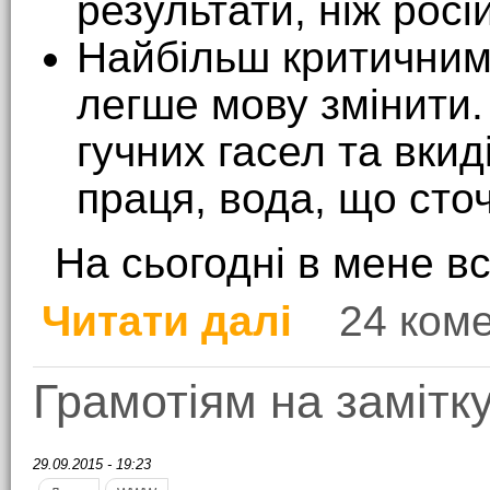
результати, ніж росі
Найбільш критичним 
легше мову змінити.
гучних гасел та вкид
праця, вода, що сточ
На сьогодні в мене в
Читати далі
24 ком
про Мовне питання
Грамотіям на замітк
29.09.2015 - 19:23