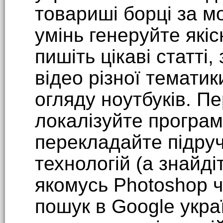
товариші борці за мо
умінь генеруйте якіс
пишіть цікаві статті
відео різної тематик
огляду ноутбуків. П
локалізуйте програм
перекладайте підру
технологій (а знайді
якомусь Photoshop ч
пошук в Google укра