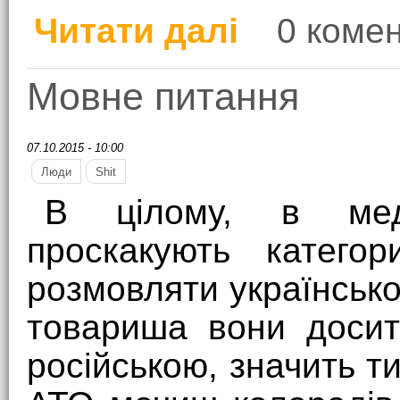
Читати далі
0 комен
про Фак-перефак
Мовне питання
07.10.2015 - 10:00
Люди
Shit
В цілому, в мед
проскакують катего
розмовляти українсько
товариша вони досит
російською, значить ти