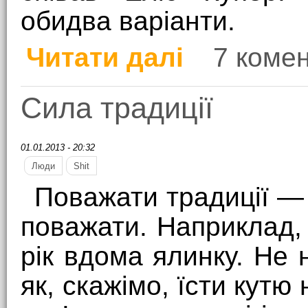
обидва варіанти.
Читати далі
7 комен
про Про консерватизм
Сила традиції
01.01.2013 - 20:32
Люди
Shit
Поважати традиції —
поважати. Наприклад,
рік вдома ялинку. Не 
як, скажімо, їсти кутю 