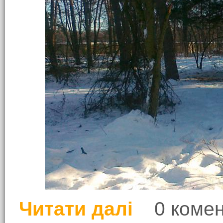
Читати далі
0 комен
про Сила традиції