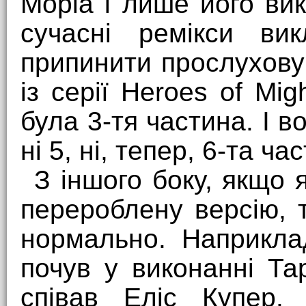
Моріа і лише його ви
сучасні ремікси ви
припинити прослухову
із серії Heroes of Mig
була 3-тя частина. І в
ні 5, ні, тепер, 6-та ча
З іншого боку, якщо
перероблену версію, 
нормально. Наприкла
почув у виконанні Тар
співав Еліс Купер.