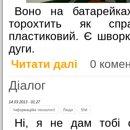
Воно на батарейках
торохтить як спра
пластиковий. Є шворк
дуги.
Читати далі
0 комен
про Look, mom, I'm a l
Діалог
14.03.2013 - 01:27
Інформаційні технології
Люди
Shit
Ні, я не дам тобі 