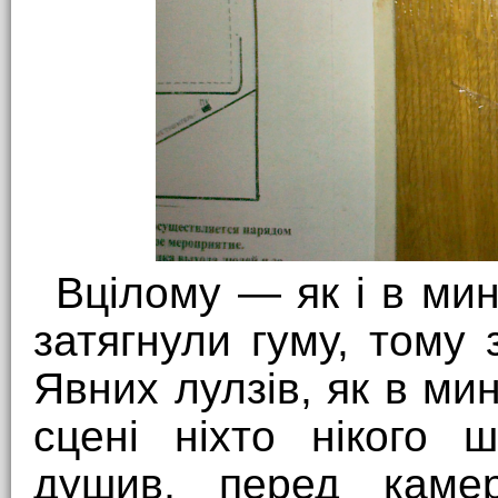
Вцілому — як і в мин
затягнули гуму, тому 
Явних лулзів, як в мин
сцені ніхто нікого 
душив, перед каме