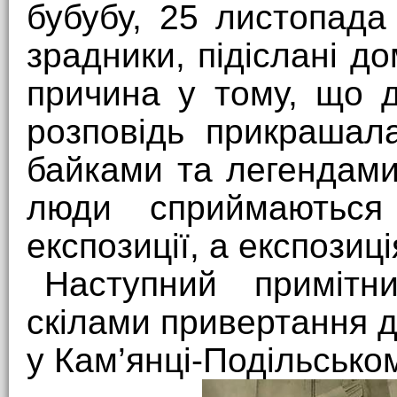
бубубу, 25 листопада
зрадники, підіслані д
причина у тому, що д
розповідь прикрашал
байками та легендами
люди сприймаютьс
експозиції, а експозиц
Наступний примітн
скілами привертання д
у Кам’янці-Подільсько