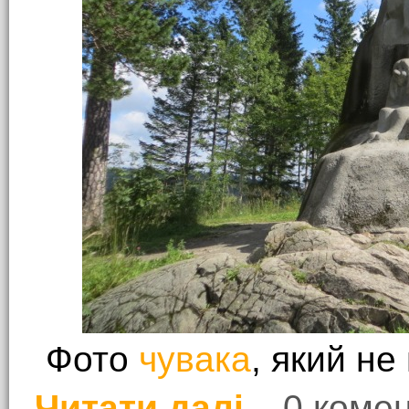
Фото
чувака
, який не
Читати далі
0 комен
про Трололо