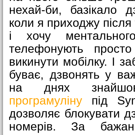
нехай-би, базікало 
коли я приходжу після
і хочу ментально
телефонують просто
викинути мобілку. І за
буває, дзвонять у ва
на днях знайшов
програмуліну
під Sym
дозволяє блокувати д
номерів. За бажанн