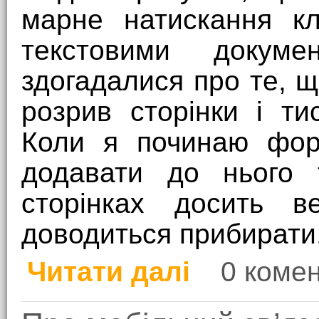
марне натискання кл
текстовими доку
здогадалися про те, 
розрив сторінки і ти
Коли я починаю форм
додавати до нього т
сторінках досить ве
доводиться прибирати
Читати далі
0 комен
про Податок на натиск