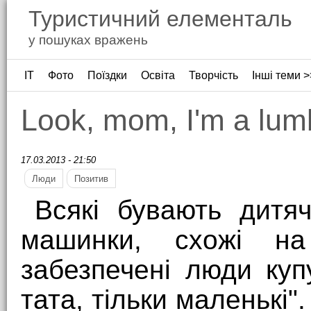
Туристичний елементаль
у пошуках вражень
ІТ
Фото
Поїздки
Освіта
Творчість
Інші теми >
Look, mom, I'm a lum
17.03.2013 - 21:50
Люди
Позитив
Всякі бувають дитяч
машинки, схожі н
забезпечені люди ку
тата, тільки маленькі"