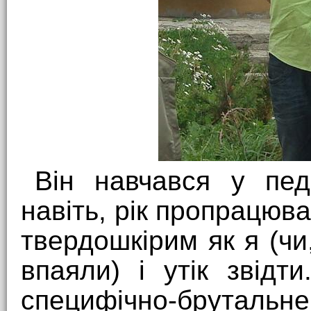
Він навчався у педв
навіть, рік пропрацюва
твердошкірим як я (чи
впаяли) і утік звідт
специфічно-брутальне