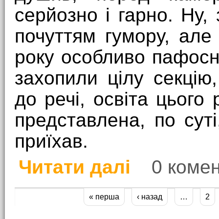
серйозно і гарно. Ну,
почуттям гумору, але
року особливо пафосн
захопили цілу секцію,
до речі, освіта цього
представлена, по сут
приїхав.
Читати далі
0 комен
про OSDN 2011 (архів)
« перша
‹ назад
…
2
Сторінки