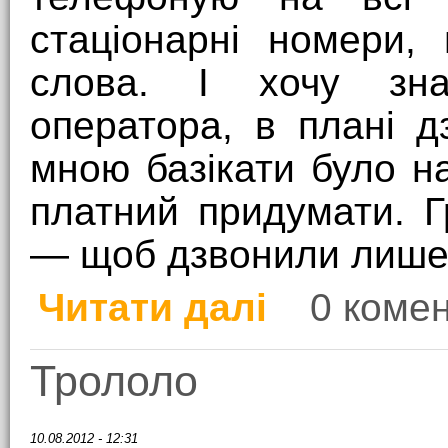
стаціонарні номери,
слова. І хочу зна
оператора, в плані д
мною базікати було н
платний придумати. Г
— щоб дзвонили лише 
Читати далі
0 комен
про Про мобільний зв’
Трололо
10.08.2012 - 12:31