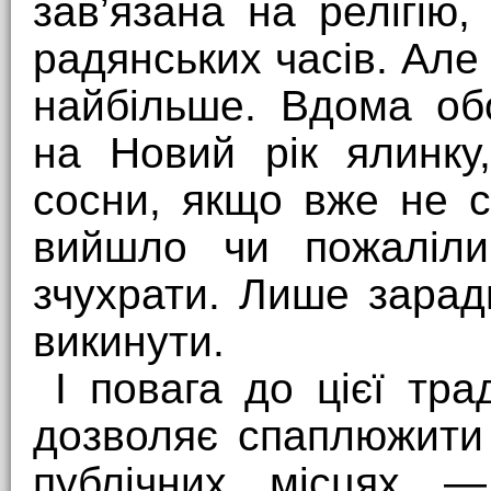
зав’язана на релігію,
радянських часів. Але
найбільше. Вдома об
на Новий рік ялинку
сосни, якщо вже не с
вийшло чи пожаліли
зчухрати. Лише зарад
викинути.
І повага до цієї тра
дозволяє спаплюжити
публічних місцях —