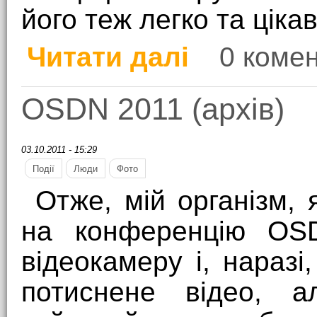
його теж легко та цікав
Читати далі
0 комен
про Екскурсовод 80-г
OSDN 2011 (архів)
03.10.2011 - 15:29
Події
Люди
Фото
Отже, мій організм, 
на конференцію OSD
відеокамеру і, наразі
потиснене відео, а