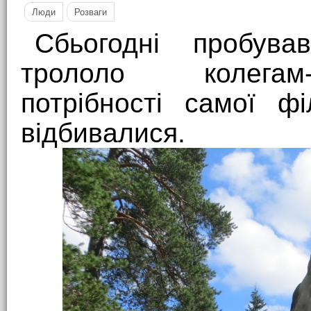
Люди
Розваги
Сбьогодні пробува
трололо колегам
потрібності самої ф
відбивалися.