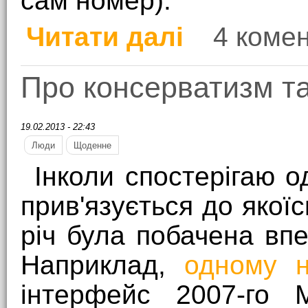
сам номер).
Читати далі
4 комен
про Діалог
Про консерватизм т
19.02.2013 - 22:43
Люди
Щоденне
Інколи спостерігаю 
прив'язується до якоїсь
річ була побачена впе
Наприклад,
одному н
інтерфейс 2007-го 