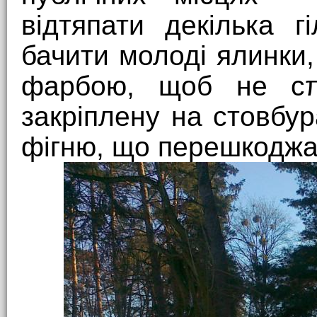
відтяпати декілька 
бачити молоді ялинки
фарбою, щоб не сπз
закріплену на стовбу
фігню, що перешкоджа