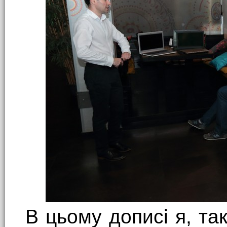
В цьому дописі я, т