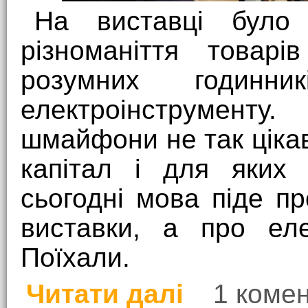
На виставці було 
різноманіття товар
розумних годинн
електроінструменту
шмайфони не так цікаві
капітал і для яких 
сьогодні мова піде пр
виставки, а про еле
Поїхали.
Читати далі
1 коме
про CEE 2016: люди на