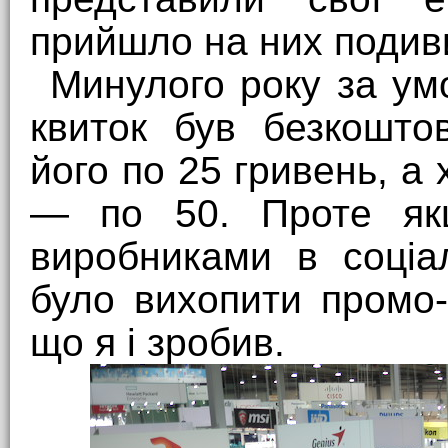
прийшло на них подив
Минулого року за ум
квиток був безкошто
його по 25 гривень, а
— по 50. Проте як
виробниками в соціа
було вихопити промо-
що я і зробив.