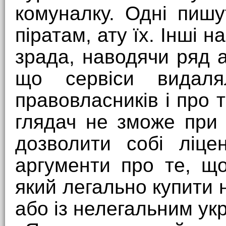
комуналку. Одні пишу
піратам, ату їх. Інші 
зрада, наводячи ряд а
що сервіси видаля
правовласників і про 
глядач не зможе при
дозволити собі ліце
аргументи про те, щ
який легально купити
або із нелегальним ук