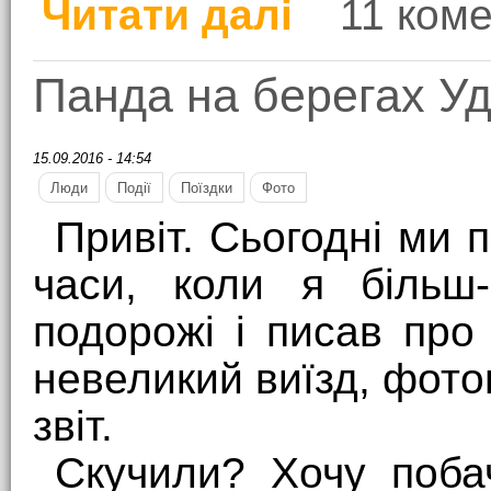
Читати далі
11 коме
про Дивись на вино, в
Панда на берегах У
15.09.2016 - 14:54
Люди
Події
Поїздки
Фото
Привіт. Сьогодні ми 
часи, коли я більш
подорожі і писав про
невеликий виїзд, фото
звіт.
Скучили? Хочу поба