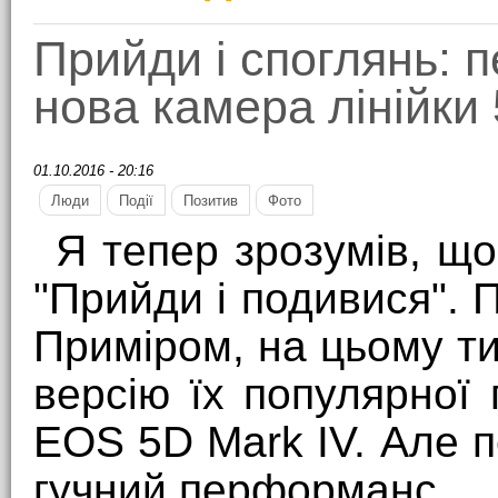
Прийди і споглянь: 
нова камера лінійки
01.10.2016 - 20:16
Люди
Події
Позитив
Фото
Я тепер зрозумів, щ
"Прийди і подивися". 
Приміром, на цьому т
версію їх популярної
EOS 5D Mark IV. Але 
гучний перформанс.