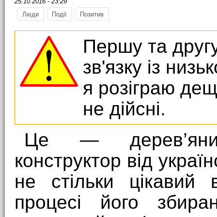
25.10.2016 - 23:29
Люди
Події
Позитив
Першу та другу
зв'язку із низь
я розіграю дещ
не дійсні.
Це — дерев’яний
конструктор від україн
не стільки цікавий 
процесі його збира