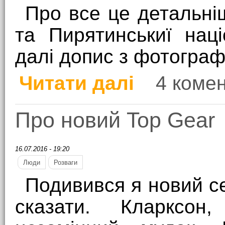
Про все це детальні
та Пирятинськиї нац
далі допис з фотограф
Читати далі
4 комен
про Панда на берегах
Про новий Top Gear
16.07.2016 - 19:20
Люди
Розваги
Подивився я новий се
сказати. Кларксон