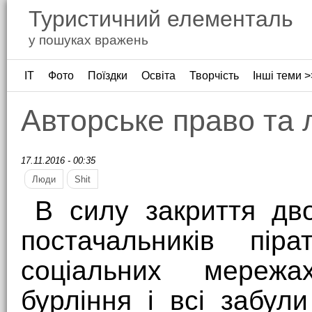
Туристичний елементаль
у пошуках вражень
ІТ
Фото
Поїздки
Освіта
Творчість
Інші теми >
Авторське право та 
17.11.2016 - 00:35
Люди
Shit
В силу закриття дво
постачальників піра
соціальних мережа
бурління і всі забу