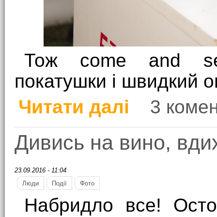
Тож come and se
покатушки і швидкий о
Читати далі
3 комен
про Прийди і споглянь
Дивись на вино, вди
23.09.2016 - 11:04
Люди
Події
Фото
Набридло все! Остог