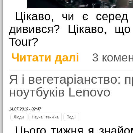
Цікаво, чи є серед 
дивився? Цікаво, що
Tour?
Читати далі
3 комен
про Про новий Top Ge
Я і вегетаріанство: 
ноутбуків Lenovo
14.07.2016 - 02:47
Люди
Наука і техніка
Події
Цього тижня я знайом