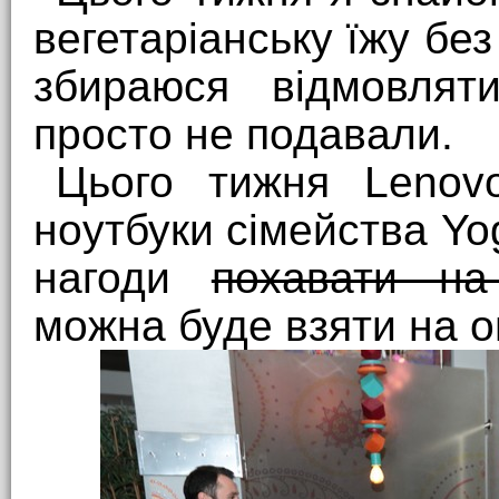
вегетаріанську їжу без
збираюся відмовлят
просто не подавали.
Цього тижня Lenovo
ноутбуки сімейства Yog
нагоди
похавати на
можна буде взяти на о