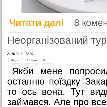
Читати далі
8 комен
про Подарунки для чит
Неорганізований ту
21.10.2016 - 12:00
Люди
Поїздки
Фото
Якби мене попроси
останню поїздку Зака
то ось вона. Тут вид
займався. Але про все