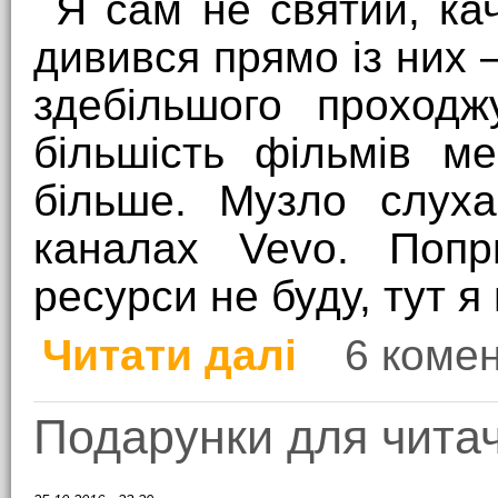
Я сам не святий, кач
дивився прямо із них 
здебільшого проходж
більшість фільмів ме
більше. Музло слу
каналах Vevo. Попр
ресурси не буду, тут я 
Читати далі
6 комен
про Авторське право т
Подарунки для читачі