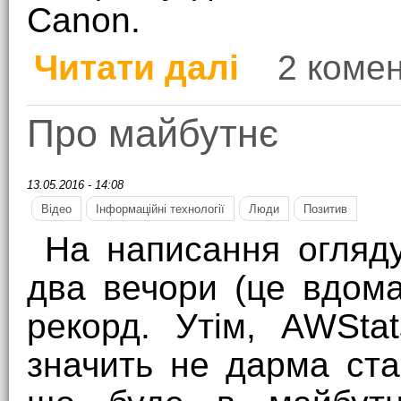
Canon.
Читати далі
2 комен
про Я і вегетаріанств
Про майбутнє
13.05.2016 - 14:08
Відео
Інформаційні технології
Люди
Позитив
На написання огляду
два вечори (це вдома
рекорд. Утім, AWSta
значить не дарма ст