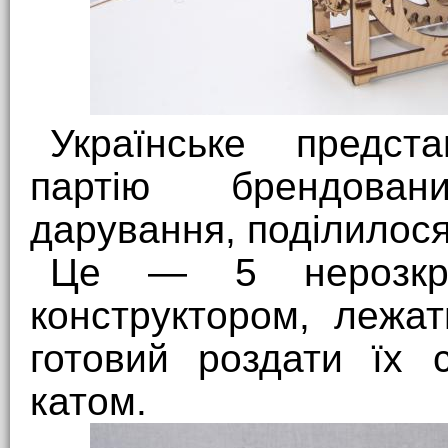
Українське предст
партію брендован
дарування, поділилося
Це — 5 нерозкри
конструктором, лежа
готовий роздати їх 
катом.