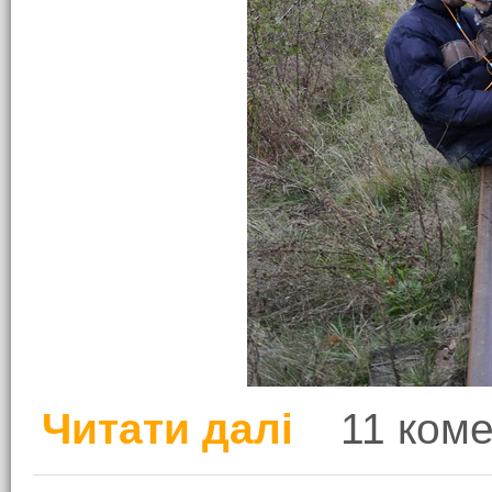
Читати далі
11 коме
про Неорганізований 