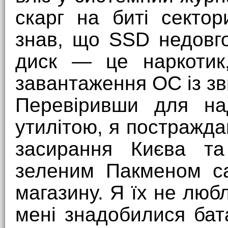
скарг на биті сектор
знав, що SSD недовго
диск — це наркотик,
завантаження ОС із зв
Перевіривши для над
утилітою, я постражда
засирання Києва та
зеленим Пакменом са
магазину. Я їх не люб
мені знадобилися ба