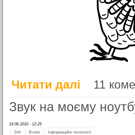
Читати далі
11 коме
про Сова шукає житло
Звук на моєму ноутб
19.06.2016 - 12:25
Shit
Всяке
Інформаційні технології