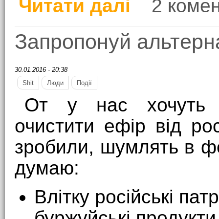
Читати далі
2 комен
про Матеріальних стр
Запропонуй альтерн
30.01.2016 - 20:38
Shit
Люди
Події
От у нас хочуть 
очистити ефір від рос
зробили, шумлять в ф
думаю:
Влітку російські па
буржуйські продукти,