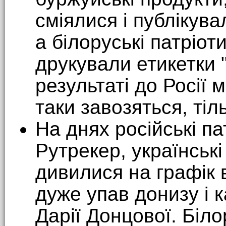
сміялися і публікув
а білоруські патріот
друкували етикетки "
результаті до Росії 
таки завозяться, тіл
На днях російські п
Рутрекер, українські
дивилися на графік в
дуже упав донизу і к
Дарії Донцової. Біло