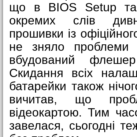
що в BIOS Setup та
окремих слів див
прошивки із офіційног
не зняло проблеми 
вбудований флеше
Скидання всіх нала
батарейки також нічог
вичитав, що про
відеокартою. Тим час
завелася, сьогодні т