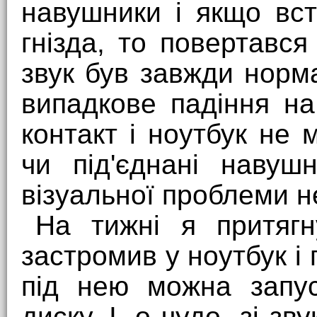
навушники і якщо вст
гнізда, то повертавс
звук був завжди норм
випадкове падіння на
контакт і ноутбук не
чи під'єднані навуш
візуальної проблеми не
На тижні я притяг
застромив у ноутбук і
під нею можна запус
диску. І, о чудо, зі з