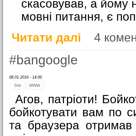
скасовував, а йому н
мовні питання, є по
Читати далі
4 комен
про Запропонуй альт
#bangoogle
08.01.2016 - 14:00
Shit
WWW
Агов, патріоти! Бойк
бойкотувати вам по с
та браузера отримав 