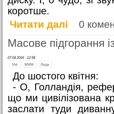
коротше.
Читати далі
0 комен
про Звук на моєму ноу
Масове підгорання і
07.04.2016 - 12:58
Shit
WWW
Люди
До шостого квітня:
- О, Голландія, рефе
що ми цивілізована к
заслати туди диванн