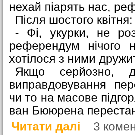
нехай піарять нас, реф
Після шостого квітня:
- Фі, укурки, не ро
референдум нічого н
хотілося з ними дружи
Якщо серйозно, 
виправдовування пер
чи то на масове підгор
ван Бююрена перестан
Читати далі
3 комен
про Масове підгорання