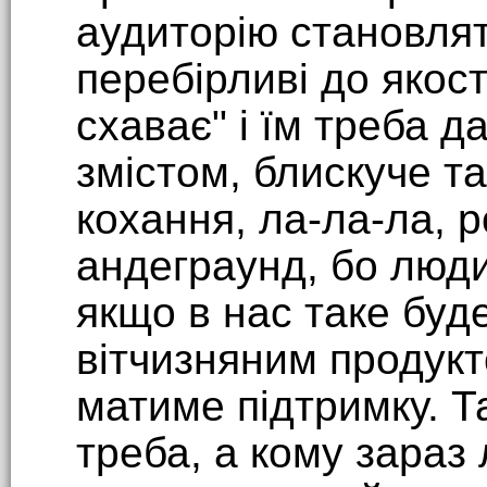
аудиторію становлят
перебірливі до якості
схаває" і їм треба д
змістом, блискуче т
кохання, ла-ла-ла, 
андеграунд, бо люди 
якщо в нас таке буд
вітчизняним продукт
матиме підтримку. Т
треба, а кому зараз 