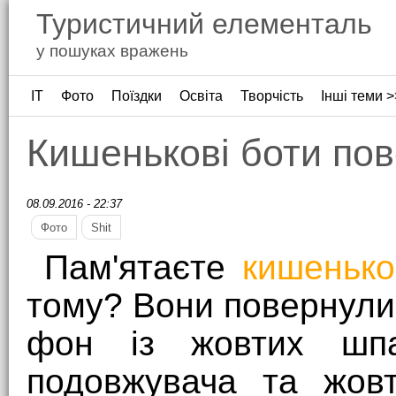
Туристичний елементаль
у пошуках вражень
ІТ
Фото
Поїздки
Освіта
Творчість
Інші теми >
Кишенькові боти по
08.09.2016 - 22:37
Фото
Shit
Пам'ятаєте
кишенько
тому? Вони повернули
фон із жовтих шпа
подовжувача та жовт