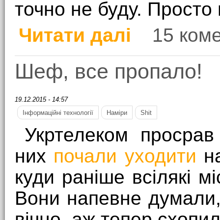
точно не буду. Просто
Читати далі
15 ком
про #bangoogle
Шеф, все пропало!
19.12.2015 - 14:57
Інформаційні технології
Наміри
Shit
Укртелеком просрав 
них
почали уходити
на
куди раніше всілякі м
Вони напевне думали,
вічно, аж тепер схопил