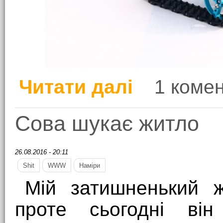
Читати далі
1 коме
про Кишенькові боти
Сова шукає житло
26.08.2016 - 20:11
Shit
WWW
Наміри
Мій затишненький ж
проте сьогодні ві