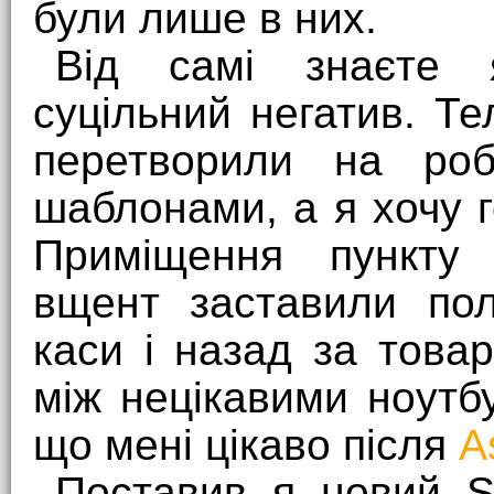
були лише в них.
Від самі знаєте я
суцільний негатив. Т
перетворили на робо
шаблонами, а я хочу 
Приміщення пункту 
вщент заставили по
каси і назад за тов
між нецікавими ноутб
що мені цікаво після
A
Поставив я новий SS