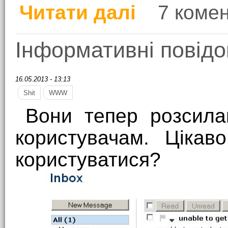
Читати далі
7 комен
про Сповнений ненави
Інформативні повід
16.05.2013 - 13:13
Shit
WWW
Вони тепер розсилаю
користувачам. Цікав
користуватися?