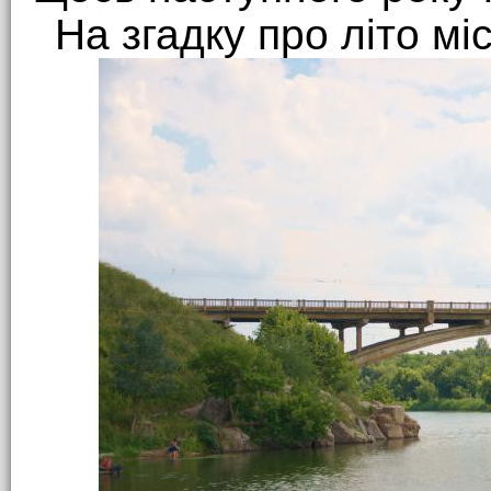
На згадку про літо мі