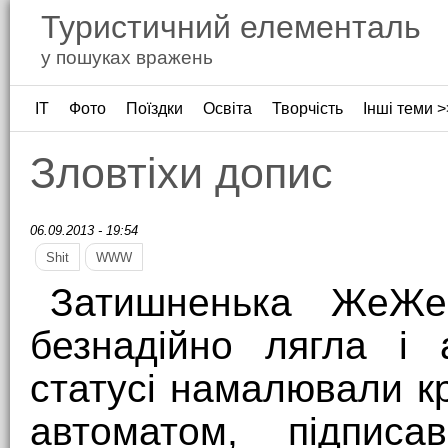
Туристичний елементаль
у пошуках вражень
ІТ
Фото
Поїздки
Освіта
Творчість
Інші теми >
Зловтіхи допис
06.09.2013 - 19:54
Shit
WWW
Затишненька ЖеЖе
безнадійно лягла і 
статусі намалювали кр
автоматом, підпис