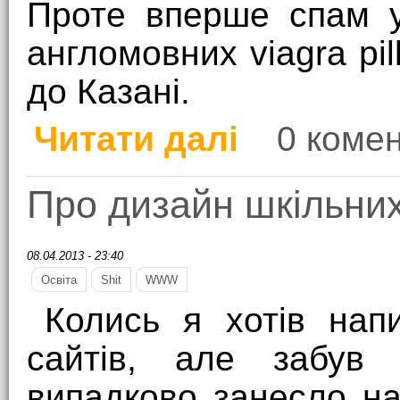
Проте вперше спам у
англомовних viagra pil
до Казані.
Читати далі
0 комен
про Спам рідною мов
Про дизайн шкільних
08.04.2013 - 23:40
Освіта
Shit
WWW
Колись я хотів напи
сайтів, але забув
випадково занесло на