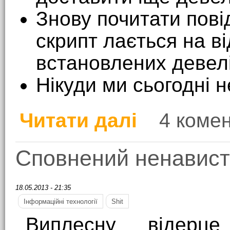
Знову почитати пові
скрипт лається на в
встановлених девел
Нікуди ми сьогодні 
Читати далі
4 комен
про Про Open Source
Сповнений ненавист
18.05.2013 - 21:35
Інформаційні технології
Shit
Виплесну відерце