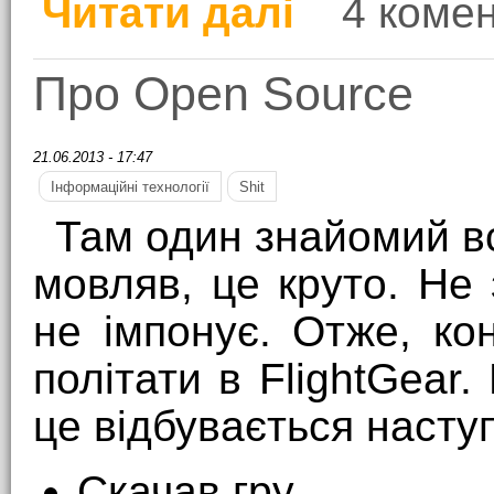
Читати далі
4 комен
про Питання фотохос
Про Open Source
21.06.2013 - 17:47
Інформаційні технології
Shit
Там один знайомий вс
мовляв, це круто. Не 
не імпонує. Отже, ко
політати в FlightGear
це відбувається насту
Скачав гру