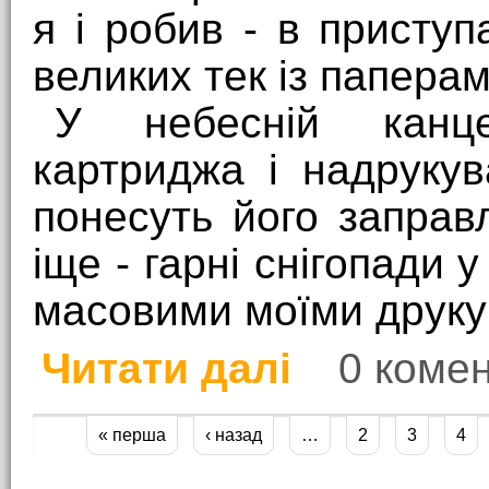
я і робив - в присту
великих тек із паперам
У небесній канце
картриджа і надрукув
понесуть його заправ
іще - гарні снігопади 
масовими моїми друку
Читати далі
0 комен
про Небесна канцеляр
« перша
‹ назад
…
2
3
4
Сторінки