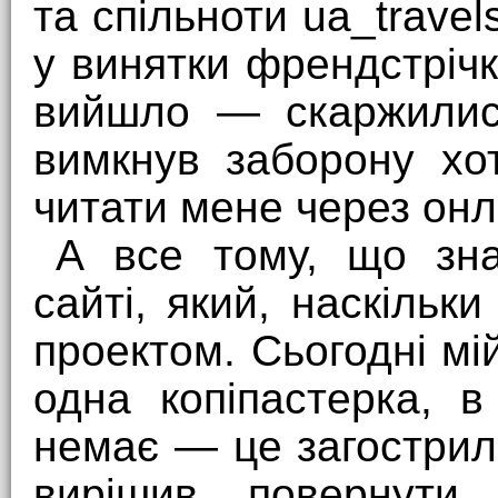
та спільноти ua_trave
у винятки френдстрічк
вийшло — скаржилися
вимкнув заборону хот
читати мене через онл
А все тому, що зна
сайті, який, наскільк
проектом. Сьогодні мій
одна копіпастерка, в
немає — це загострило
вирішив повернути 