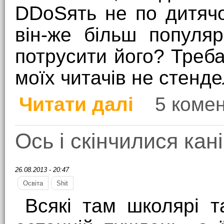
DDoSять не по дитячо
він-же більш популя
потрусити його? Треб
моїх читачів не стенде
Читати далі
5 комен
про Зловтіхи допис
Ось і скінчилися кан
26.08.2013 - 20:47
Освіта
Shit
Всякі там школярі т