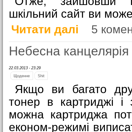
Отже, зайшовши н
шкільний сайт ви може
Читати далі
5 комен
про Про дизайн шкіль
Небесна канцелярія
22.03.2013 - 23:29
Щоденне
Shit
Якщо ви багато друк
тонер в картриджі і 
можна картриджа пот
економ-режимі виписат