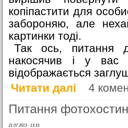
копіпастити для особи
забороняю, але неха
картинки тоді.
Так ось, питання
накосячив і у вас 
відображається заглу
Читати далі
4 комен
про Про прояви жадіб
Питання фотохостин
21.07.2013 - 13:15