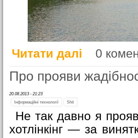
Читати далі
0 комен
про Ось і скінчилися к
Про прояви жадібнос
20.08.2013 - 21:23
Інформаційні технології
Shit
Не так давно я прояв
хотлінкінг — за виня