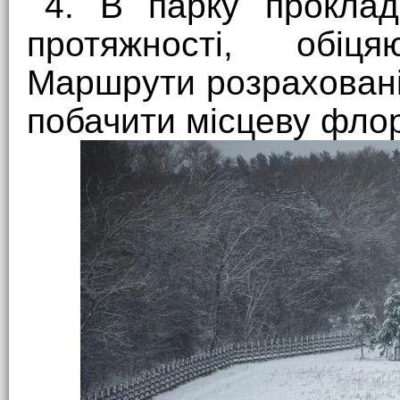
4. В парку проклад
протяжності, обіц
Маршрути розраховані 
побачити місцеву флор