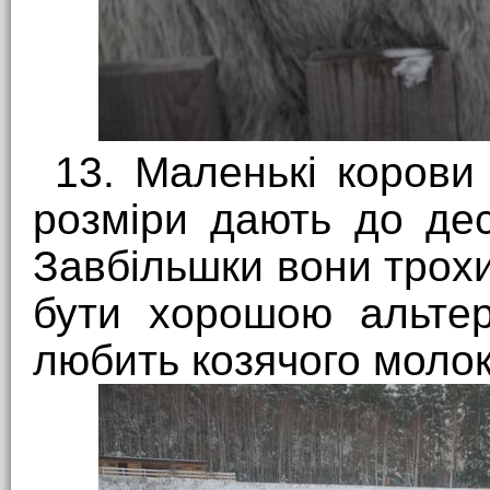
13. Маленькі корови
розміри дають до дес
Завбільшки вони трохи
бути хорошою альтер
любить козячого молок