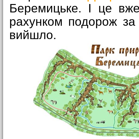
Беремицьке. І це вж
рахунком подорож за
вийшло.