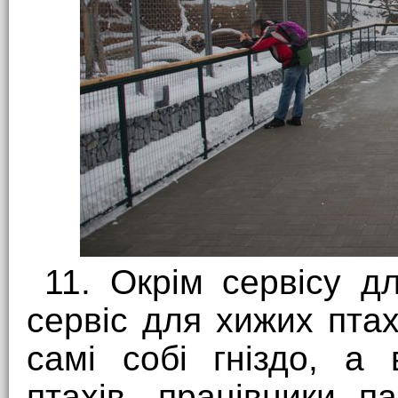
11. Окрім сервісу д
сервіс для хижих птах
самі собі гніздо, а
птахів, працівники п