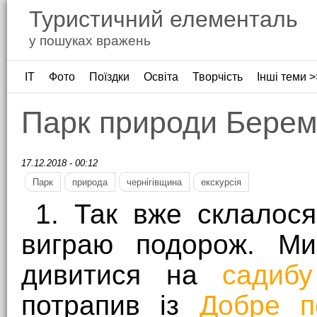
Туристичний елементаль
у пошуках вражень
ІТ
Фото
Поїздки
Освіта
Творчість
Інші теми >
Парк природи Берем
17.12.2018 - 00:12
Парк
природа
чернігівщина
екскурсія
1. Так вже склалося
виграю подорож. Ми
дивитися на
садибу
потрапив із
Добре п