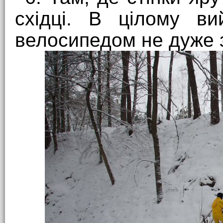
східці. В цілому ви
велосипедом не дуже з