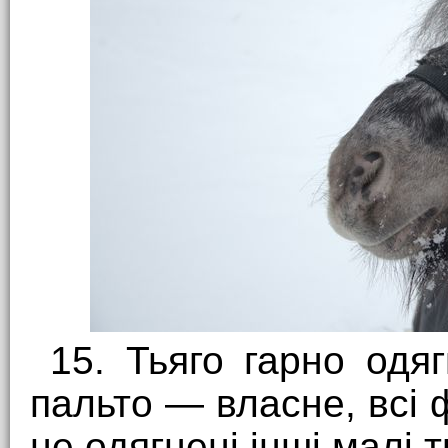
15. Тьяго гарно одя
пальто — власне, всі
не одягнені інші малі 