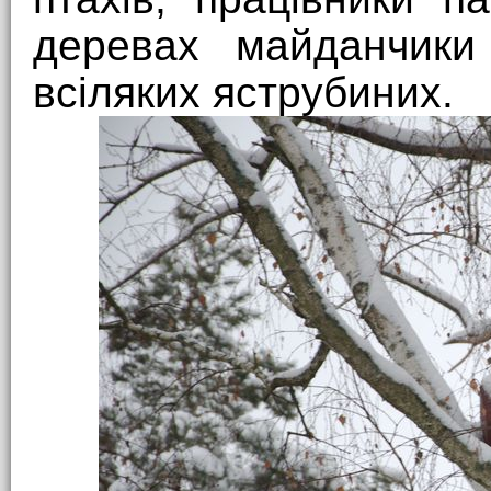
деревах майданчики
всіляких яструбиних.