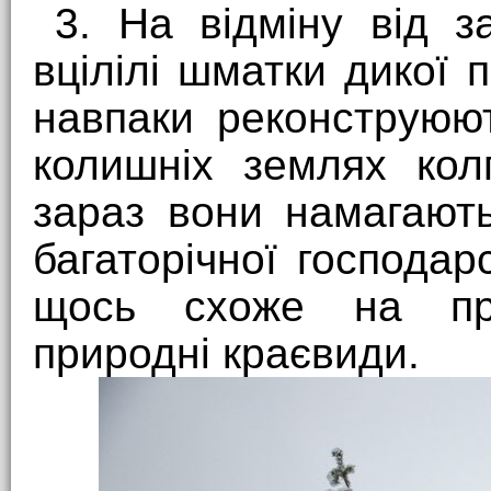
3. На відміну від з
вцілілі шматки дикої 
навпаки реконструюю
колишніх землях кол
зараз вони намагают
багаторічної господар
щось схоже на при
природні краєвиди.