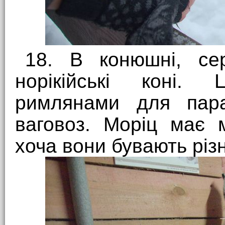
18. В конюшні, сер
норікійські коні.
римлянами для пара
ваговоз. Моріц має 
хоча вони бувають різ