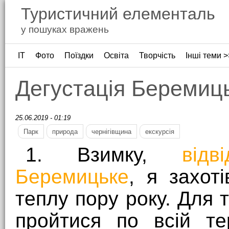
Туристичний елементаль
у пошуках вражень
ІТ
Фото
Поїздки
Освіта
Творчість
Інші теми >
Дегустація Беремиц
25.06.2019 - 01:19
Парк
природа
чернігівщина
екскурсія
1. Взимку,
від
Беремицьке
, я захот
теплу пору року. Для 
пройтися по всій те