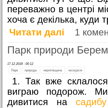
переважно в центрі міс
хоча є декілька, куди т
Читати далі
1 коме
про Харків: місто на р
Парк природи Берем
17.12.2018 - 00:12
Парк
природа
чернігівщина
екскурсія
1. Так вже склалося
виграю подорож. Ми
дивитися на
садибу