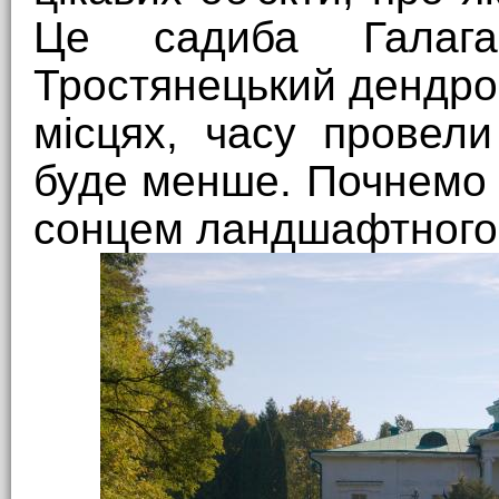
Це садиба Галаг
Тростянецький дендро
місцях, часу провел
буде менше. Почнемо м
сонцем ландшафтного 