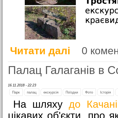
Читати далі
0 комен
про Тростянецький д
Палац Галаганів в 
16.11.2018 - 22:23
Парк
палац
екскурсія
Поїздки
Фото
Історія
На шляху
до Качані
цікавих об'єкти, про 