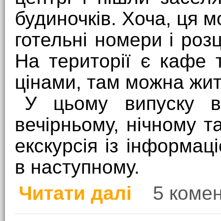
будиночків. Хоча, ця 
готельні номери і розц
На території є кафе
цінами, там можна жит
У цьому випуску в
вечірньому, нічному т
екскурсія із інформац
в наступному.
Читати далі
5 комен
про П'ятдесят відтінкі