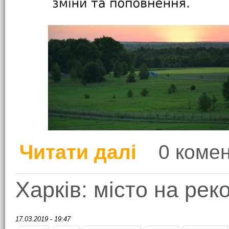
Читати далі
0 комен
про Дегустація Берем
Харків: місто на рек
17.03.2019 - 19:47