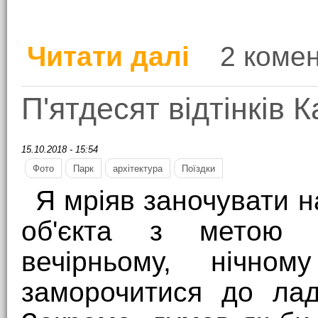
Читати далі
2 комен
про Качанівка денна
П'ятдесят відтінків К
15.10.2018 - 15:54
Фото
Парк
архітектура
Поїздки
Я мріяв заночувати на
об'єкта з метою 
вечірньому, нічном
заморочитися до лад