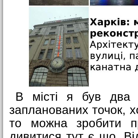
В місті я був два д
запланованих точок, х
то можна зробити п
дивитися тут є що. Ві