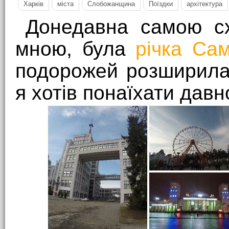
Харків
міста
Слобожанщина
Поїздки
архітектура
Донедавна самою сх
мною, була
річка Са
подорожей розширила
я хотів понаїхати давн