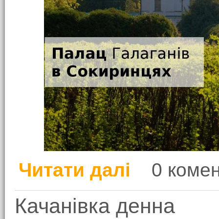
Читати далі
0 комен
про Палац Галаганів 
Качанівка денна