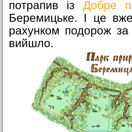
потрапив із
Добре п
Беремицьке. І це вж
рахунком подорож за
вийшло.