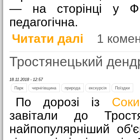
— на сторінці у Ф
педагогічна.
Читати далі
1 коме
про Парк природи Бе
Тростянецький денд
18.11.2018 - 12:57
Парк
чернігівщина
природа
екскурсія
Поїздки
По дорозі із
Соки
завітали до Трос
найпопулярніший об'є