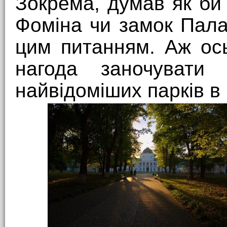
Зокрема, думав як би
Фоміна чи замок Пала
цим питанням. Аж ос
нагода заночувати 
найвідоміших парків в 