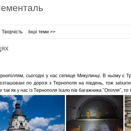
лементаль
Творчість
Інші теми >>
цях
рнопіллям, сьогодні у нас селище Микулинці. В ньому є Тр
озташовані по дорозі з Тернополя на південь, тож заїхат
так як у нас із Тернополя їхало пів багажника "Опілля", то 