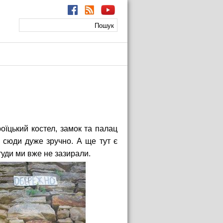
Пошук
Пошукова
форма
оїцький костел, замок та палац
и сюди дуже зручно. А ще тут є
туди ми вже не зазирали.