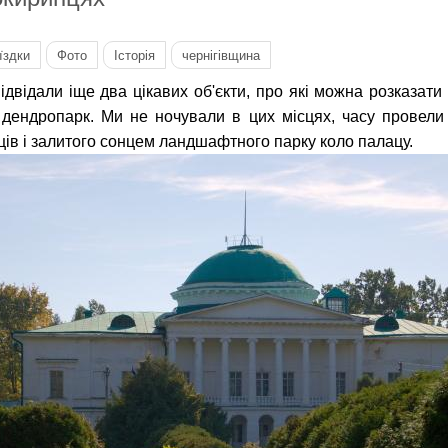
їздки
Фото
Історія
чернігівщина
ідвідали іще два цікавих об'єкти, про які можна розказати
 дендропарк. Ми не ночували в цих місцях, часу провели
ів і залитого сонцем ландшафтного парку коло палацу.