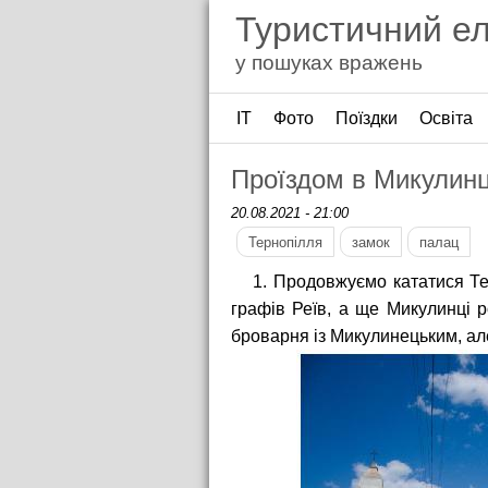
Туристичний е
у пошуках вражень
ІТ
Фото
Поїздки
Освіта
Проїздом в Микулин
20.08.2021 - 21:00
Тернопілля
замок
палац
1. Продовжуємо кататися Те
графів Реїв, а ще Микулинці р
броварня із Микулинецьким, але 