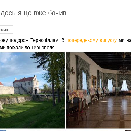
десь я це вже бачив
замок
дову подорож Тернопіллям. В
попередньому випуску
ми на
 ми поїхали до Тернополя.