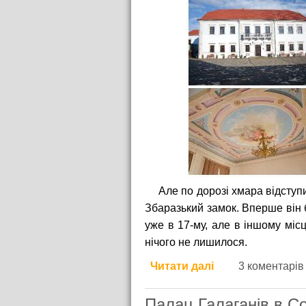
Але по дорозі хмара відступи
Збаразький замок. Вперше він 
уже в 17-му, але в іншому міс
нічого не лишилося.
Читати далі
про Збаразький 
3 коментарів
Палац Галаганів в С