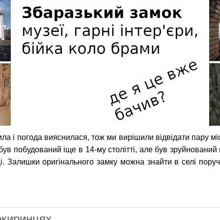
ла і погода вияснилася, тож ми вирішили відвідати пару міс
був побудований іще в 14-му столітті, але був зруйнований
ці. Залишки оригінального замку можна знайти в селі пору
замок — десь я це вже бачив
окиринцях