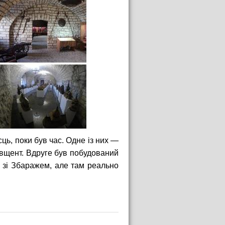
ць, поки був час. Одне із них —
 вщент. Вдруге був побудований
ч зі Збаражем, але там реально