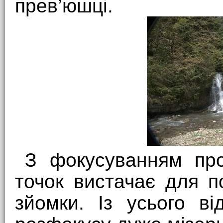
прев’юшці.
З фокусуванням пр
точок вистачає для п
зйомки. Із усього ві