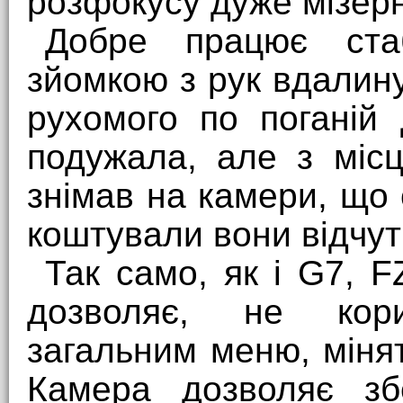
розфокусу дуже мізер
Добре працює ста
зйомкою з рук вдалину
рухомого по поганій
подужала, але з міс
знімав на камери, що 
коштували вони відчу
Так само, як і G7, F
дозволяє, не кор
загальним меню, мінят
Камера дозволяє зб