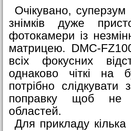
Очікувано, суперзум 
знімків дуже прист
фотокамери із незмі
матрицею. DMC-FZ100
всіх фокусних відс
однаково чіткі на б
потрібно слідкувати 
поправку щоб не о
областей.
Для прикладу кілька 