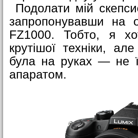
Подолати мій скепси
запропонувавши на 
FZ1000. Тобто, я хо
крутішої техніки, а
була на руках — не ї
апаратом.