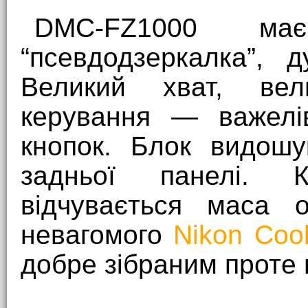
DMC-FZ1000 м
“псевдодзеркалка”,
Великий хват, вели
керування — важелів
кнопок. Блок видошу
задньої панелі. 
відчувається маса о
невагомого
Nikon Coo
добре зібраним проте