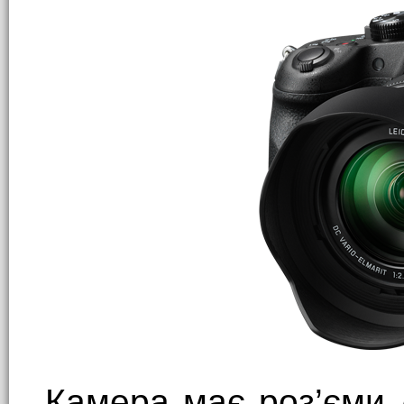
Камера має роз’єми 