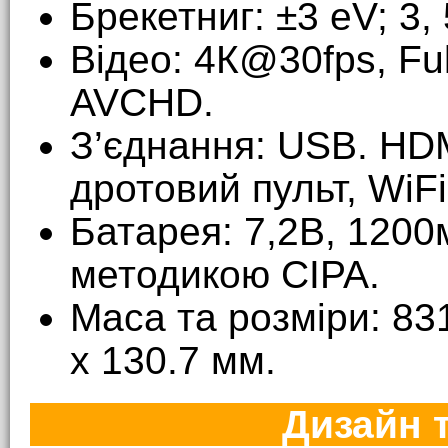
Брекетниг: ±3 eV; 3, 
Відео: 4К@30fps, F
AVCHD.
З’єднання: USB. HDM
дротовий пульт, WiFi
Батарея: 7,2В, 1200м
методикою CIPA.
Маса та розміри: 831
x 130.7 мм.
Дизайн 