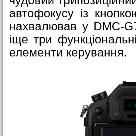
чудовий трипозиційни
автофокусу із кнопко
нахвалював у DMC-G7
іще три функціональні
елементи керування.