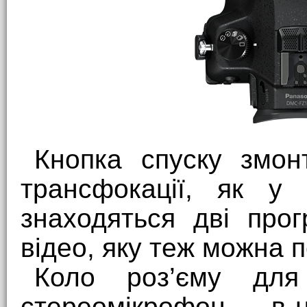
Кнопка спуску змон
трансфокації, як у 
знаходяться дві про
відео, яку теж можна 
Коло роз’єму для 
стереомікрофон — в 