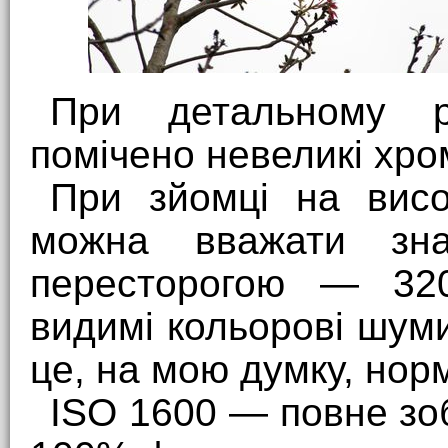
При детальному ро
помічено невеликі хром
При зйомці на вис
можна вважати зн
пересторогою — 320
видимі кольорові шум
це, на мою думку, нор
ISO 1600 — повне зо