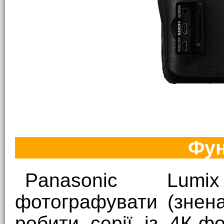
Фун
Panasonic Lum
фотографувати (знена
робити серії із 4К-