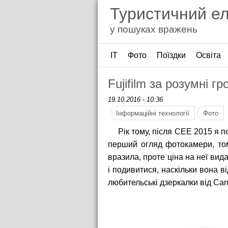
Туристичний е
у пошуках вражень
ІТ
Фото
Поїздки
Освіта
Fujifilm за розумні гр
19.10.2016 - 10:36
Інформаційні технології
Фото
Рік тому, після CEE 2015 я по
перший огляд фотокамери, том
вразила, проте ціна на неї вида
і подивитися, наскільки вона в
любительські дзеркалки від Can