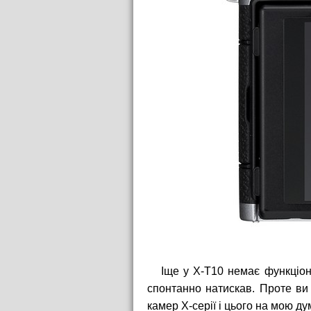
Іще у X-T10 немає функціон
спонтанно натискав. Проте ви 
камер X-серії і цього на мою д