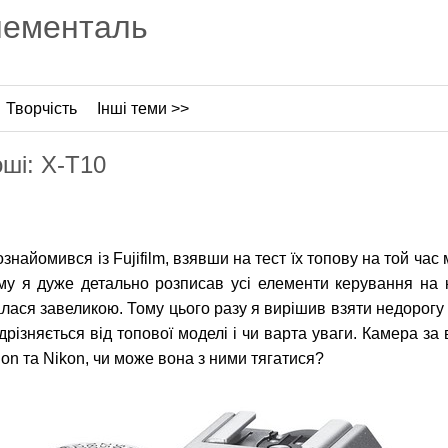
лементаль
Творчість
Інші теми >>
оші: X-T10
знайомився із Fujifilm, взявши на тест їх топову на той час 
у я дуже детально розписав усі елементи керування на к
лася завеликою. Тому цього разу я вирішив взяти недорогу ве
ідрізняється від топової моделі і чи варта уваги. Камера за
on та Nikon, чи може вона з ними тягатися?