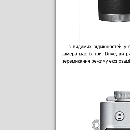
Із видимих відмінностей у 
камера має їх три: Drive, вит
перемикання режиму експозамі