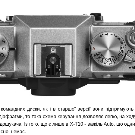
омандних диски, як і в старшої версії вони підтримують
 діафрагми, то така схема керування дозволяє легко, на ходу
дошукача. Із того, що є лише в X-T10 - важіль Auto, що о
існо, немає.