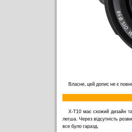
Власне, цей допис не є повн
X-T10 має схожий дизайн та
легша. Через відсутність розви
все було гаразд.