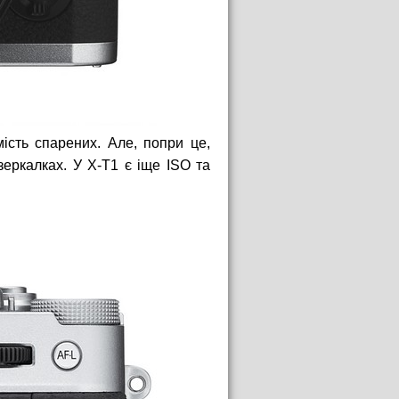
мість спарених. Але, попри це,
зеркалках. У X-T1 є іще ISO та