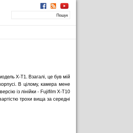
Пошук
Пошукова
форма
модель X-T1. Взагалі, це був мій
орпусі. В цілому, камера мене
рсію із лінійки - Fujifilm X-T10
 вартістю трохи вища за середні