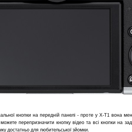
альної кнопки на передній панелі - проте у X-T1 вона мен
можете перепризначити кнопку відео та всі кнопки на зад
умку достатньо для любительської зйомки.