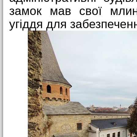
замок мав свої млин
угіддя для забезпечен