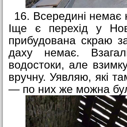
16. Всередині немає 
Іще є перехід у Нов
прибудована скраю за
даху немає. Взагал
водостоки, але взимк
вручну. Уявляю, які та
— по них же можна бул