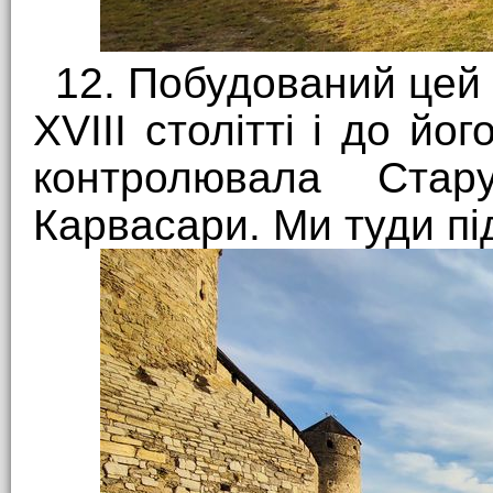
12. Побудований цей 
XVIII столітті і до й
контролювала Стар
Карвасари. Ми туди пі