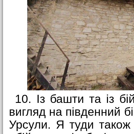
10. Із башти та із б
вигляд на південний б
Урсули. Я туди тако