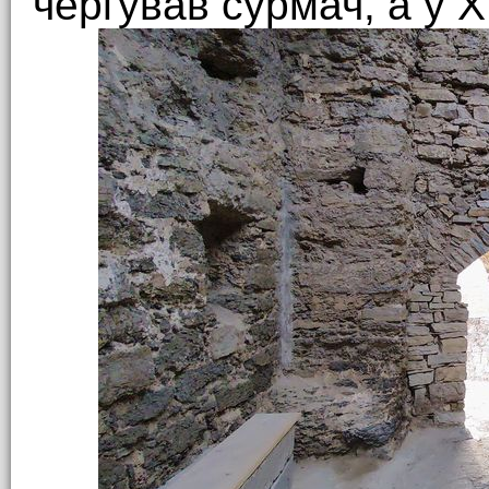
чергував сурмач, а у XI