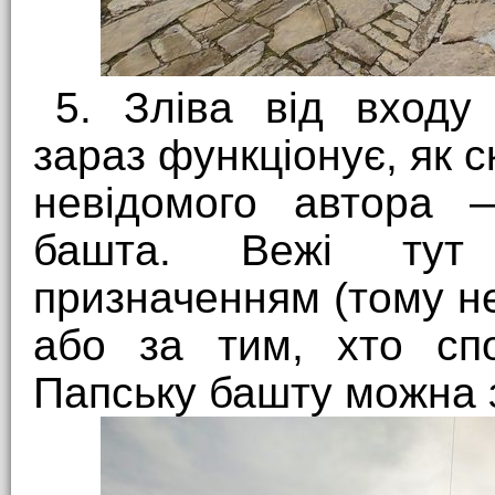
5. Зліва від входу
зараз функціонує, як ск
невідомого автора 
башта. Вежі тут
призначенням (тому н
або за тим, хто спо
Папську башту можна 