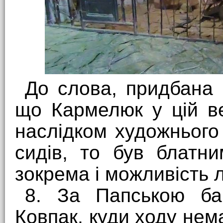
До слова, придбана 
що Кармелюк у цій ве
наслідком художнього
сидів, то був блатн
зокрема і можливість 
8. За Папською ба
Ковпак, куди ходу нема