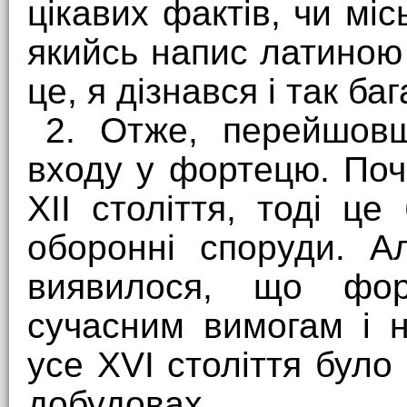
цікавих фактів, чи мі
якийсь напис латиною 
це, я дізнався і так ба
2. Отже, перейшов
входу у фортецю. Поча
XII століття, тоді це
оборонні споруди. А
виявилося, що форт
сучасним вимогам і 
усе XVI століття було
добудовах.