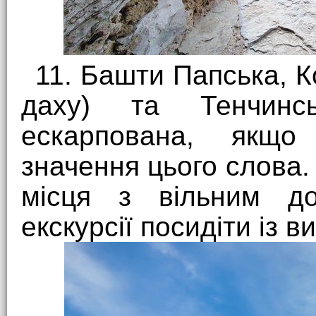
11. Башти Папська, К
даху) та Тенчинс
ескарпована, якщо
значення цього слова. 
місця з вільним д
екскурсії посидіти із 