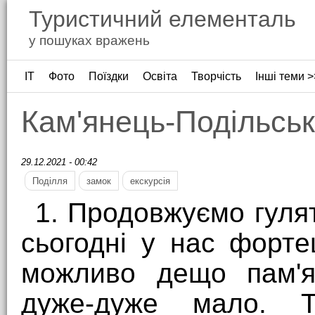
Туристичний елементаль
у пошуках вражень
ІТ
Фото
Поїздки
Освіта
Творчість
Інші теми >
Кам'янець-Подільсь
29.12.2021 - 00:42
Поділля
замок
екскурсія
1. Продовжуємо гуля
сьогодні у нас форте
можливо дещо пам'ят
дуже-дуже мало. Т