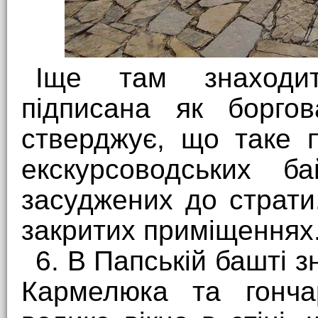
Іще там знаходит
підписана як боргов
стверджує, що таке 
екскурсоводських б
засуджених до страти
закритих приміщеннях
6. В Папській башті 
Кармелюка та гонча