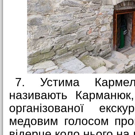
7. Устима Карме
називають Карманюк,
організованої екску
медовим голосом про
відерце коло нього на 