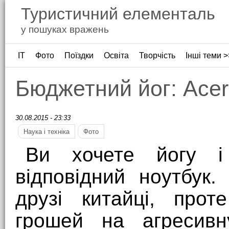
Туристичний елементаль
у пошуках вражень
ІТ
Фото
Поїздки
Освіта
Творчість
Інші теми >
Бюджетний йог: Acer
30.08.2015 - 23:33
Наука і техніка
Фото
Ви хочете йогу 
відповідний ноутбук
друзі китайці, прот
грошей на агресивн