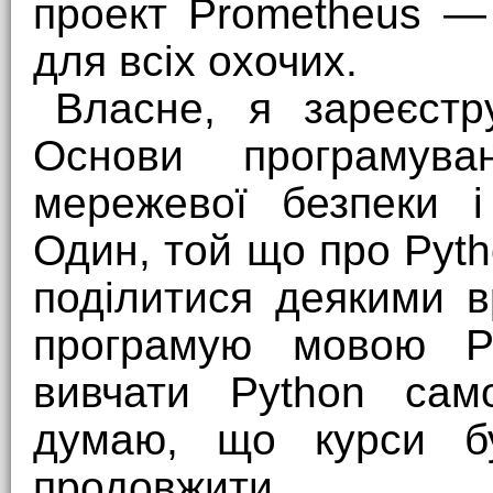
проект Prometheus —
для всіх охочих.
Власне, я зареєст
Основи програмув
мережевої безпеки і
Один, той що про Pyth
поділитися деякими 
програмую мовою Pa
вивчати Python само
думаю, що курси бу
продовжити.