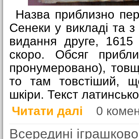
Назва приблизно пер
Сенеки у викладі та з
видання друге, 1615
скоро. Обсяг прибли
пронумеровано), товщ
то там товстіший, щ
шкіри. Текст латинськ
Читати далі
0 комен
про Антикваріат
Всередині іграшково