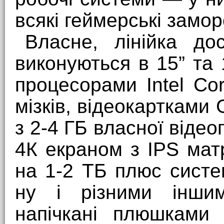
всякі геймерські замор
Власне, лінійка д
виконуються в 15” та
процесорами Intel Cor
мізків, відеокарткам
з 2-4 ГБ власної відео
4К екраном з IPS ма
на 1-2 ТБ плюс сист
ну і різними інши
напічкані плюшками 