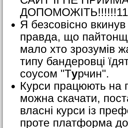
ДОПОМОЖІТЬ!!!!!!11
Я безсовісно вкинув
правда, що пайтонщи
мало хто зрозумів жа
типу бандеровці їдя
соусом "Т
у
рчин".
Курси працюють на 
можна скачати, поста
власні курси із пре
проте платформа дос