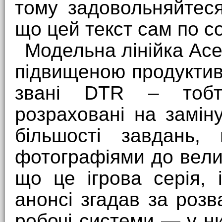
тому задовольняйтес
що цей текст сам по со
Модельна лінійка Acer
підвищеною продуктивн
звані DTR – тобто
розраховані на замін
більшості завдань,
фотографіями до велик
що це ігрова серія, 
анонсі згадав за розв
робочі системи — у ни