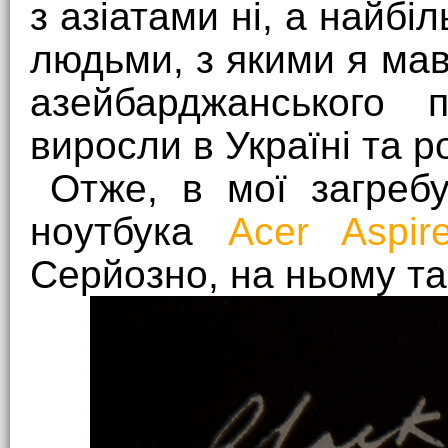
з азіатами ні, а найбі
людьми, з якими я мав
азейбарджанського 
виросли в Україні та 
Отже, в мої загребу
ноутбука
Acer Aspir
Серйозно, на ньому так