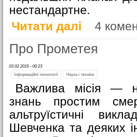
нестандартне.
Читати далі
4 комен
про Ноутбук з прискор
Про Прометея
03.02.2015 - 00:23
Інформаційні технології
Наука і техніка
Важлива місія — н
знань простим сме
альтруїстичні викла
Шевченка та деяких і