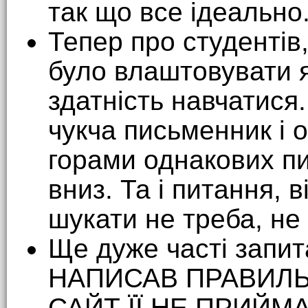
так що все ідеально
Тепер про студентів,
було влаштовувати я
здатність навчатися.
чукча письменник і 
горами однакових пи
вниз. Та і питання, ві
шукати не треба, не 
Ще дуже часті запит
НАПИСАВ ПРАВИЛЬН
САЙТ ЇЇ НЕ ПРИЙМА