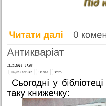
Читати далі
0 комен
про Сортирний музей
Антикваріат
11.12.2014 - 17:06
Наука і техніка
Освіта
Фото
Сьогодні у бібліотец
таку книжечку: