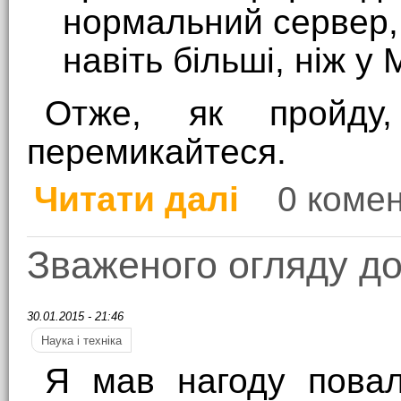
нормальний сервер, 
навіть більші, ніж у 
Отже, як пройду
перемикайтеся.
Читати далі
0 комен
про Про Прометея
Зваженого огляду д
30.01.2015 - 21:46
Наука і техніка
Я мав нагоду повал