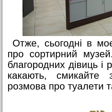
Отже, сьогодні в мо
про сортирний музей
благородних дівиць і 
какають, смикайте 
розмова про туалети т