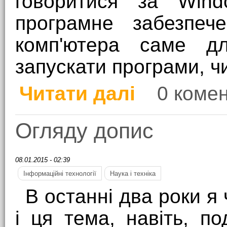
говоритися за Win
програмне забезпе
комп'ютера саме д
запускати програми, ч
Читати далі
0 комен
про Зваженого огляду
Огляду допис
08.01.2015 - 02:39
Інформаційні технології
Наука і техніка
В останні два роки я
і ця тема, навіть, п