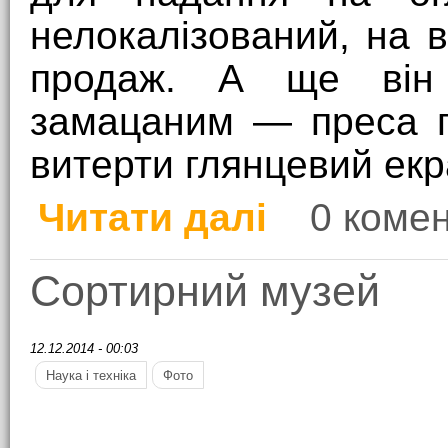
нелокалізований, на в
продаж. А ще він 
замацаним — преса п
витерти глянцевий екр
Читати далі
0 комен
про Огляду допис
Сортирний музей
12.12.2014 - 00:03
Наука і техніка
Фото