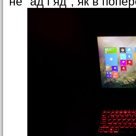
не "ад і яд", як в попе