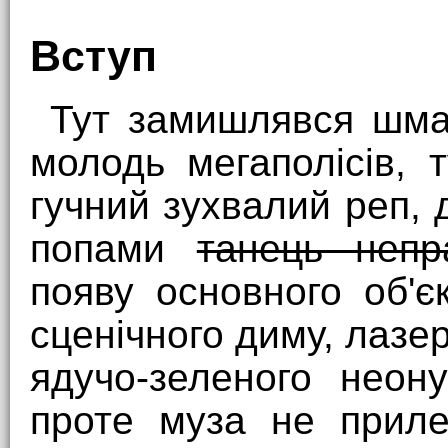
Вступ
Тут замишлявся шмат
молодь мегаполісів, 
гучний зухвалий реп, д
попами
танець непр
появу основного об'є
сценічного диму, лазе
ядучо-зеленого неон
проте муза не приле