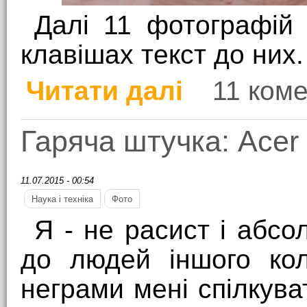
Далі 11 фотографій
клавішах текст до них.
Читати далі
11 коме
про Бюджетний йог: Ac
Гаряча штучка: Acer 
11.07.2015 - 00:54
Наука і техніка
Фото
Я - не расист і абс
до людей іншого кол
неграми мені спілкува