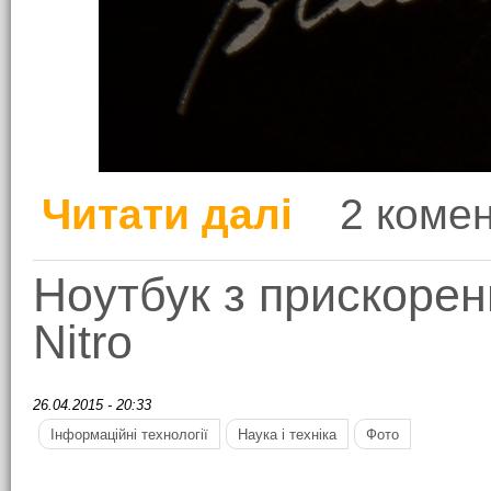
Читати далі
2 комен
про Гаряча штучка: Ace
Ноутбук з прискорен
Nitro
26.04.2015 - 20:33
Інформаційні технології
Наука і техніка
Фото