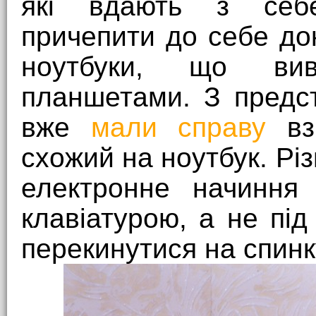
які вдають з себе
причепити до себе док
ноутбуки, що вив
планшетами. З предс
вже
мали справу
вз
схожий на ноутбук. Різ
електронне начиння 
клавіатурою, а не під
перекинутися на спинк