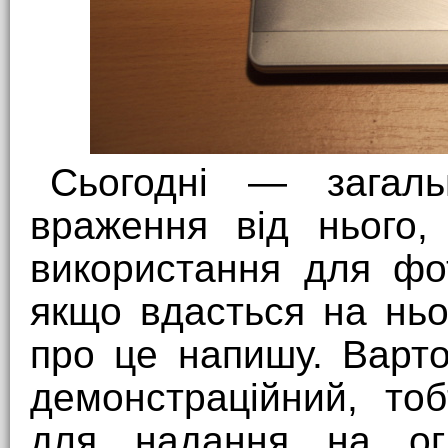
Сьогодні — загал
враження від нього,
використання для фот
якщо вдасться на ньо
про це напишу. Варт
демонстраційний, то
для надання на огл