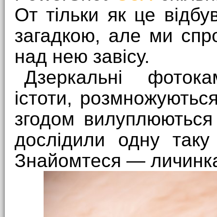
От тільки як це відб
загадкою, але ми спр
над нею завісу.
Дзеркальні фотока
істоти, розмножуються
згодом вилуплюються
дослідили одну таку
Знайомтеся — личинка