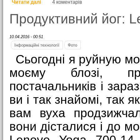
Читати далі
про Фото чи залізо?
4 коментарів
Продуктивний йог: L
10.04.2016 - 00:51
Інформаційні технології
Фото
Сьогодні я руйную мо
моєму блозі, про
постачальників і зараз
ви і так знайомі, так 
вам вуха продзижчал
вони дісталися і до мо
Lenovo Yoga 700-14,