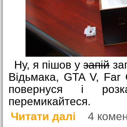
Ну, я пішов у
запій
заг
Відьмака, GTA V, Far 
повернуся і роз
перемикайтеся.
Читати далі
4 комен
про Психанув