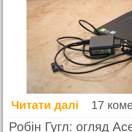
Читати далі
17 ком
про Продуктивний йог
Робін Гугл: огляд A