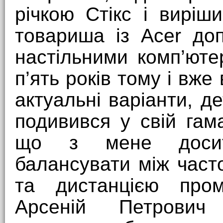
річкою Стікс і виріш
товариша із Acer до
настільними комп’ют
п’ять років тому і вже
актуальні варіанти, д
подивився у свій гам
що з мене досить
балансувати між часто
та дистанцією пром
Арсеній Петрович