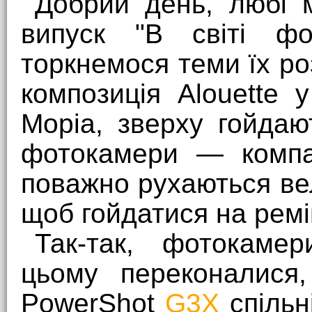
Добрий день, любі м
випуск "В світі фо
торкнемося теми їх р
композиція Alouette 
Моріа, зверху гойдаю
фотокамери — компак
поважно рухаються вел
щоб гойдатися на ремі
Так-так, фотокаме
цьому переконалися
PowerShot
G3X
спільн