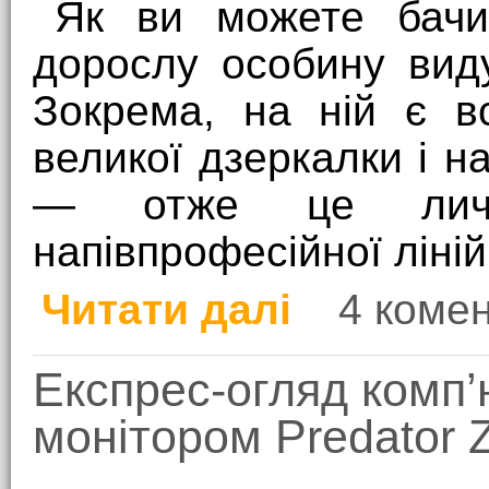
Як ви можете бачи
дорослу особину вид
Зокрема, на ній є в
великої дзеркалки і н
— отже це личи
напівпрофесійної ліній
Читати далі
4 комен
про Личинка дзеркалки
Експрес-огляд комп’
монітором Predator 