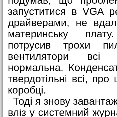
подумав, що проблем
запуститися в VGA р
драйверами, не вда
материнську плату
потрусив трохи п
вентилятори всі к
нормальна. Конденса
твердотільні всі, про
коробці.
Тоді я знову заванта
вліз у системний жур