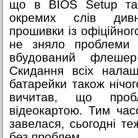
що в BIOS Setup та
окремих слів див
прошивки із офіційног
не зняло проблеми 
вбудований флеше
Скидання всіх нала
батарейки також нічог
вичитав, що про
відеокартою. Тим час
завелася, сьогодні т
без проблем.