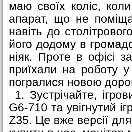
маю своїх коліс, коли
апарат, що не поміщ
навіть до столітровог
його додому в громад
ніяк. Проте в офісі з
приїхали на роботу у
погралися новою доро
1. Зустрічайте, ігро
G6-710 та увігнутий іг
Z35. Це вже версії дл