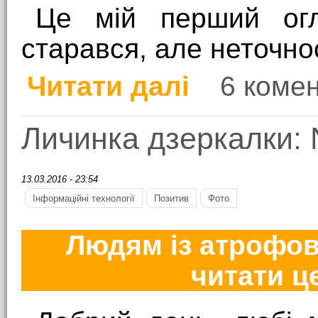
Це мій перший огля
старався, але неточнос
Читати далі
6 комен
про Графічного приско
Личинка дзеркалки: 
13.03.2016 - 23:54
Інформаційні технології
Позитив
Фото
Людям із атрофов
читати ц