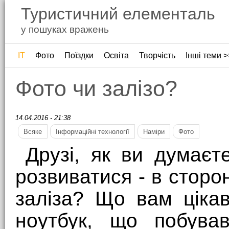
Туристичний елементаль
у пошуках вражень
ІТ
Фото
Поїздки
Освіта
Творчість
Інші теми >
Фото чи залізо?
14.04.2016 - 21:38
Всяке
Інформаційні технології
Наміри
Фото
Друзі, як ви думаєт
розвиватися - в сторо
заліза? Що вам ціка
ноутбук, що побува