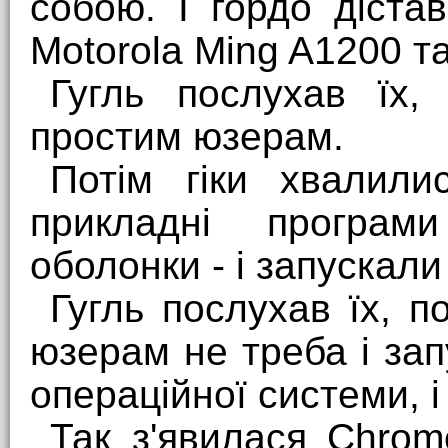
собою. І гордо діста
Motorola Ming A1200 т
Гугль послухав їх,
простим юзерам.
Потім гіки хвалили
прикладні програм
оболонки - і запускали
Гугль послухав їх, 
юзерам не треба і зап
операційної системи, 
Так з'явилася Chrom