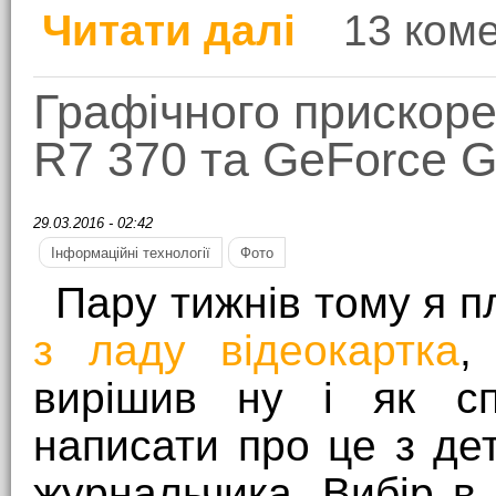
Читати далі
13 ком
про Робін Гугл: огляд
Графічного прискоре
R7 370 та GeForce 
29.03.2016 - 02:42
Інформаційні технології
Фото
Пару тижнів тому я 
з ладу відеокартка
,
вирішив ну і як сп
написати про це з де
журнальчика. Вибір в 