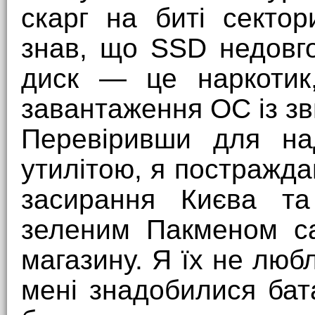
скарг на биті сектор
знав, що SSD недовго
диск — це наркотик,
завантаження ОС із зв
Перевіривши для над
утилітою, я постражда
засирання Києва та
зеленим Пакменом са
магазину. Я їх не люб
мені знадобилися ба