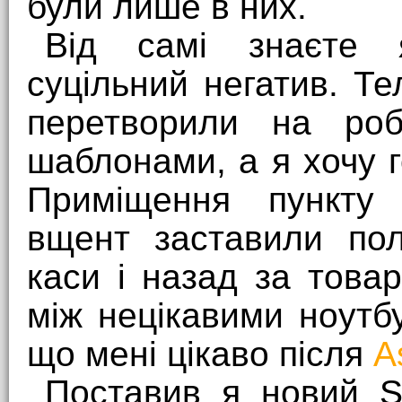
були лише в них.
Від самі знаєте я
суцільний негатив. Т
перетворили на робо
шаблонами, а я хочу 
Приміщення пункту 
вщент заставили по
каси і назад за тов
між нецікавими ноутб
що мені цікаво після
A
Поставив я новий SS