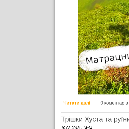
Читати далі
про Лагідна Бор
0 коментарів
Трішки Хуста та руїн
10.08.2018 - 14:54