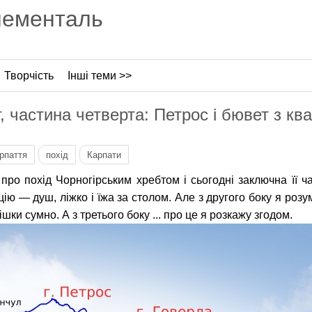
лементаль
Творчість
Інші теми >>
, частина четверта: Петрос і бювет з к
рпаття
похід
Карпати
о похід Чорногірським хребтом і сьогодні заключна її час
цію — душ, ліжко і їжа за столом. Але з другого боку я розу
шки сумно. А з третього боку ... про це я розкажу згодом.