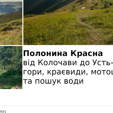
лонині Красна
ео