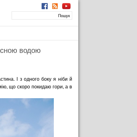
Пошук
Пошукова
форма
васною водою
тина. І з одного боку я ніби й
мію, що скоро покидаю гори, а в