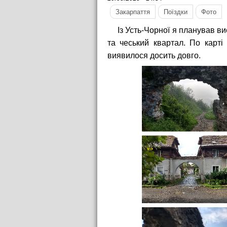
Закарпаття
Поїздки
Фото
Із Усть-Чорної я планував ви
та чеський квартал. По карті
виявилося досить довго.