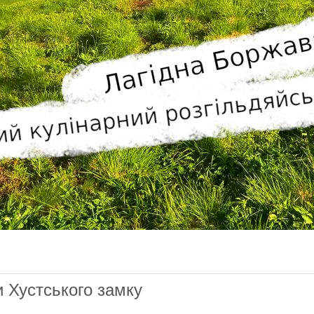
жава: відео
и Хустського замку