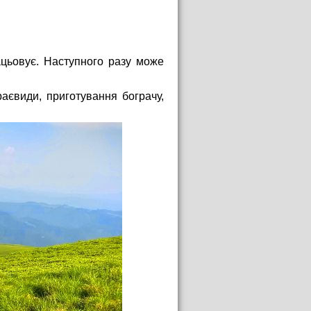
ацьовує. Наступного разу може
раєвиди, приготування бограчу,