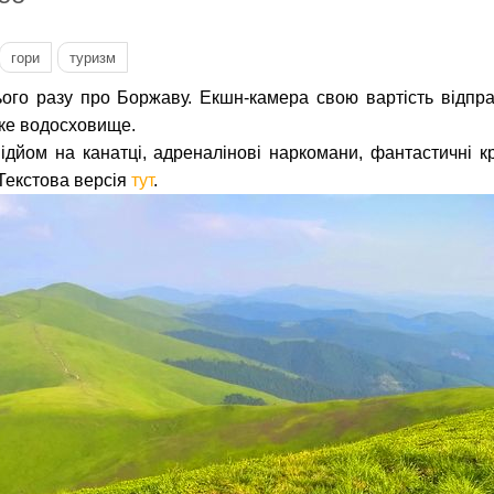
гори
туризм
ого разу про Боржаву. Екшн-камера свою вартість відпр
ьке водосховище.
ідйом на канатці, адреналінові наркомани, фантастичні к
 Текстова версія
тут
.