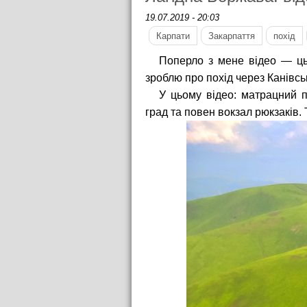
19.07.2019 - 20:03
Карпати
Закарпаття
похід
Поперло з мене відео — ць
зроблю про похід через Канівс
У цьому відео: матрацний п
град та повен вокзал рюкзаків.