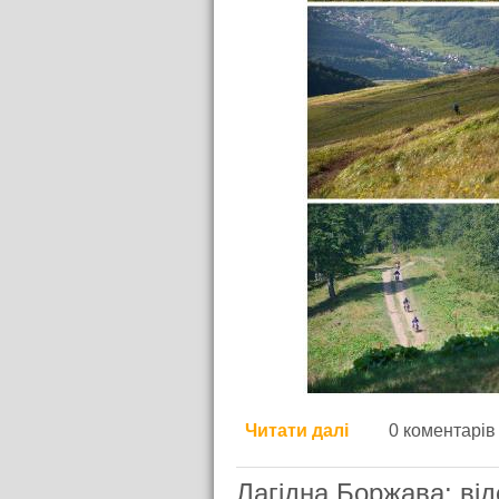
Читати далі
про Похід по по
0 коментарів
Лагідна Боржава: від