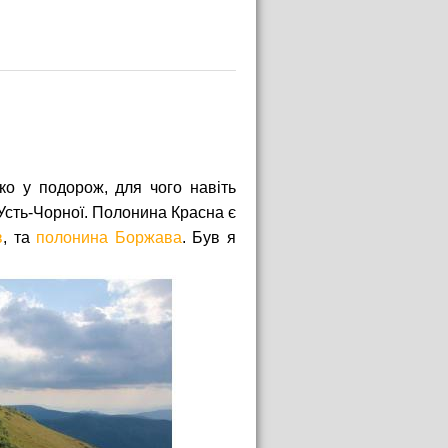
 водою
ко у подорож, для чого навіть
Усть-Чорної. Полонина Красна є
в
, та
полонина Боржава
. Був я