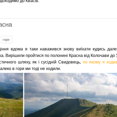
 доходимо до Квасів.
ий хребет, частина четверта: Петрос і бювет з квасною
асна
гори
идіння вдома я таки наважився знову виїхати кудись дале
. Вирішили пройтися по полонині Красна від Колочави до 
тичного шляху, як і сусідній Свидовець,
по якому я ходи
далеко в гори ми тоді не ходили.