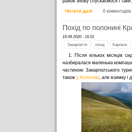
ранок знову спускаємося і таки
Читати далі
про Чорногірськ
0 коментарів
Похід по полонині Кр
19.09.2020 - 15:01
Закарпаття
похід
Карпати
1. Після кількох місяців с
назбиралася маленька компашка
частиною Закарпатського турис
також
у Колочаві
, але взимку і 