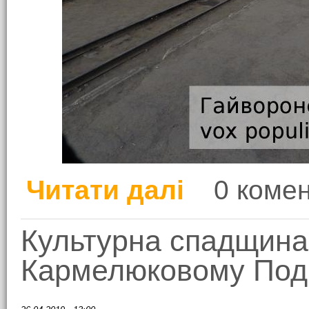
Читати далі
0 комен
про Гайворон: вузькоко
Культурна спадщина 
Кармелюковому Поді