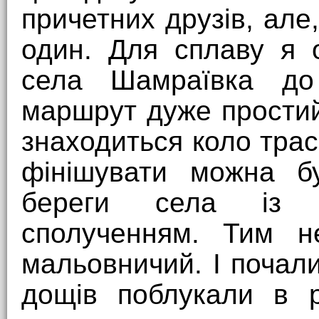
причетних друзів, але
один. Для сплаву я 
села Шамраївка до
маршрут дуже простий
знаходиться коло тра
фінішувати можна б
береги села із р
сполученням. Тим 
мальовничий. І почали
дощів поблукали в р