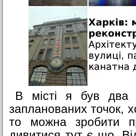
В місті я був два д
запланованих точок, х
то можна зробити п
дивитися тут є що. Ві