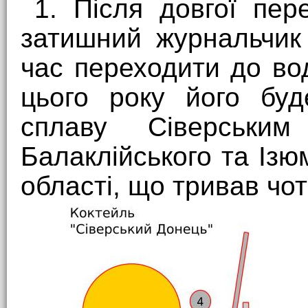
1. Після довгої пер
затишний журнальчик
час переходити до вод
цього року його буд
сплаву Сіверськи
Балаклійського та Ізю
області, що тривав чот