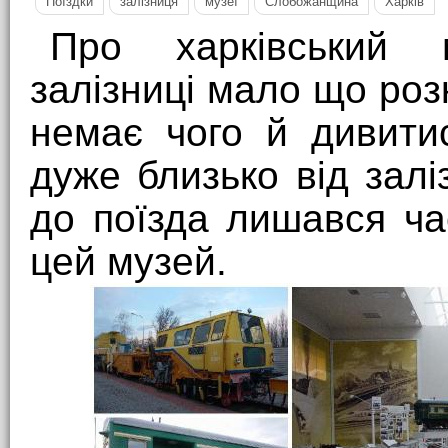
Поїздки
залізниця
музеї
Слобожанщина
Харків
Про харківський м
залізниці мало що ро
немає чого й дивити
дуже близько від залі
до поїзда лишався ча
цей музей.