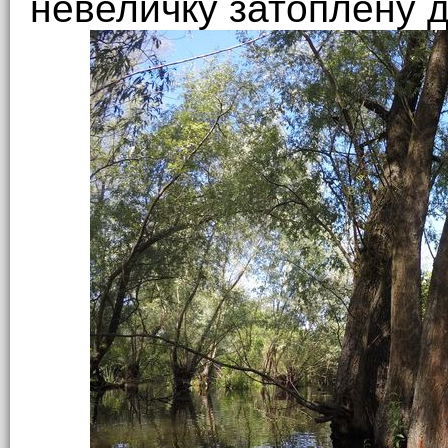
невеличку затоплену д