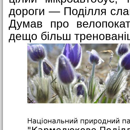
дороги — Поділля сла
Думав про велопокат
дещо більш треновані