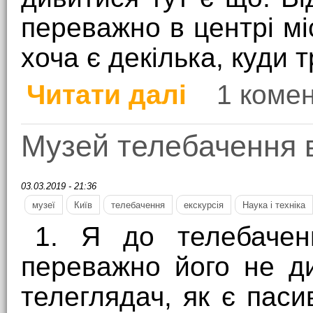
переважно в центрі міс
хоча є декілька, куди т
Читати далі
1 коме
про Харків: місто на р
Музей телебачення 
03.03.2019 - 21:36
музеї
Київ
телебачення
екскурсія
Наука і техніка
1. Я до телебачен
переважно його не д
телеглядач, як є пас