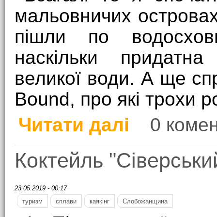
мальовничих островах
пішли по водосхов
наскільки придатн
великої води. А ще сп
Bound, про які трохи р
Читати далі
0 комен
про Похід по Канівсь
Коктейль "Сіверськи
23.05.2019 - 00:17
туризм
сплави
каякінг
Слобожанщина