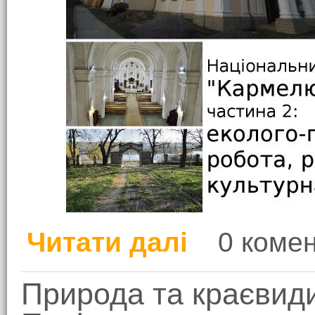
Читати далі
0 комен
про Культурна спадщи
Природа та краєвид