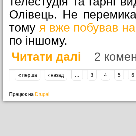
телестудія та гарні ви
Олівець. Не перемик
тому
я вже побував на
по іншому.
Читати далі
2 комен
про Музей телебаченн
« перша
‹ назад
…
3
4
5
6
Сторінки
Працює на
Drupal