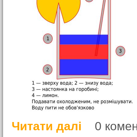
Читати далі
0 комен
про Коктейль "Сіверс