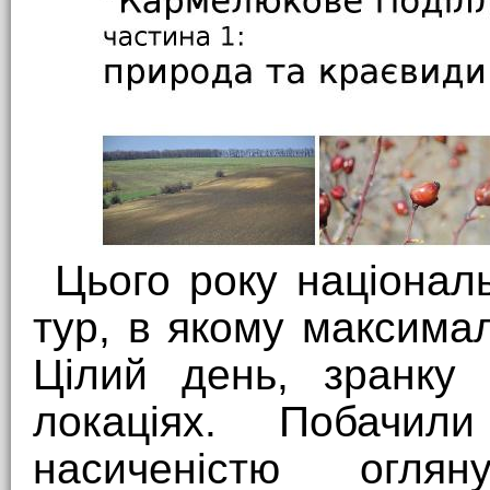
Цього року націонал
тур, в якому максима
Цілий день, зранку
локаціях. Побач
насиченістю огля