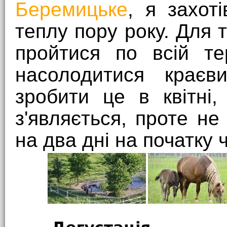
Беремицьке
, я захот
теплу пору року. Для 
пройтися по всій те
насолодитися краєв
зробити це в квітні,
з'являється, проте не
на два дні на початку 