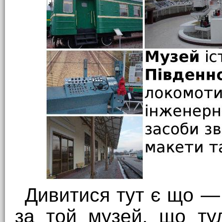
Дивитися тут є що —
за той музей, що ту