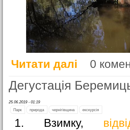
Читати далі
0 комен
про Святковий матра
Дегустація Беремиц
25.06.2019 - 01:19
Парк
природа
чернігівщина
екскурсія
1. Взимку,
від