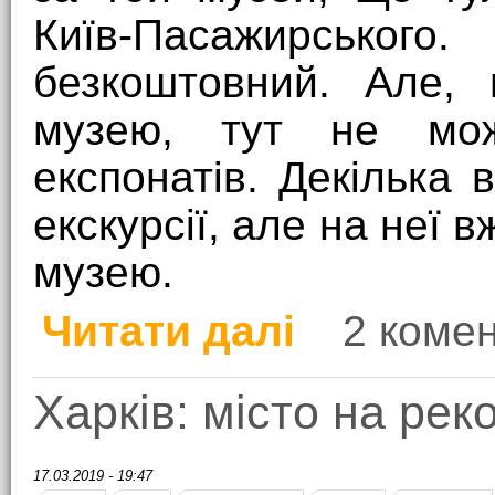
Київ-Пасажирсько
безкоштовний. Але, 
музею, тут не мож
експонатів. Декілька 
екскурсії, але на неї 
музею.
Читати далі
2 комен
про Музей історії Півд
Харків: місто на рек
17.03.2019 - 19:47